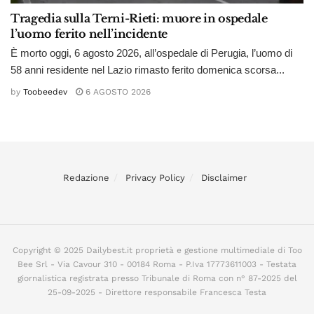
Tragedia sulla Terni-Rieti: muore in ospedale
l’uomo ferito nell’incidente
È morto oggi, 6 agosto 2026, all’ospedale di Perugia, l’uomo di
58 anni residente nel Lazio rimasto ferito domenica scorsa...
by
Toobeedev
6 AGOSTO 2026
Redazione
Privacy Policy
Disclaimer
Copyright © 2025 Dailybest.it proprietà e gestione multimediale di Too
Bee Srl - Via Cavour 310 - 00184 Roma - P.Iva 17773611003 - Testata
giornalistica registrata presso Tribunale di Roma con n° 87-2025 del
25-09-2025 - Direttore responsabile Francesca Testa