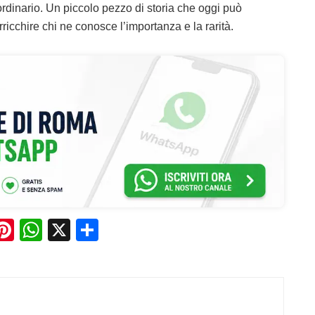
rdinario. Un piccolo pezzo di storia che oggi può
ricchire chi ne conosce l’importanza e la rarità.
Pi
W
X
C
n
h
o
e
te
at
n
re
s
di