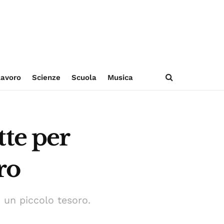
avoro
Scienze
Scuola
Musica
tte per
ro
 un piccolo tesoro.