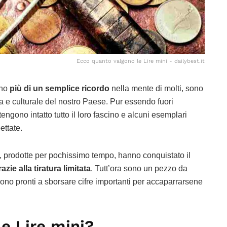
Ecco quanto valgono le Lire mini - dailybest.it
ano
più di un semplice ricordo
nella mente di molti, sono
a e culturale del nostro Paese. Pur essendo fuori
ngono intatto tutto il loro fascino e alcuni esemplari
ettate.
ni, prodotte per pochissimo tempo, hanno conquistato il
azie alla tiratura limitata
. Tutt’ora sono un pezzo da
sono pronti a sborsare cifre importanti per accaparrarsene
e Lire mini?