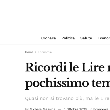
Cronaca
Politica
Salute
Econo
Home
Economia
Ricordi le Lire
pochissimo tem
Quasi non si trovano più, ma le Lir
by
Michele Messina
1 Ottobre 2025
in
Economia