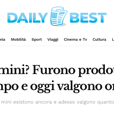
mia
Mobilità
Sport
Viaggi
Cinema e Tv
Cultura
L
 mini? Furono prodo
po e oggi valgono o
e mini esistono ancora e adesso valgono quanto