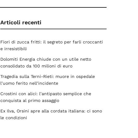
Articoli recenti
Fiori di zucca fritti: il segreto per farli croccanti
e irresistibili
Dolomiti Energia chiude con un utile netto
consolidato da 100 milioni di euro
Tragedia sulla Terni-Rieti: muore in ospedale
l’uomo ferito nell’incidente
Crostini con alici: l’antipasto semplice che
conquista al primo assaggio
Ex Ilva, Orsini apre alla cordata italiana: ci sono
le condizioni