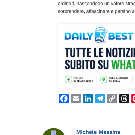
ordinari, nascondono un valore strao
sorprendere, affascinare e persino ar
F
E
Li
T
C
T
a
m
n
el
o
h
c
ai
k
e
p
r
e
l
e
gr
y
a
Michele Messina