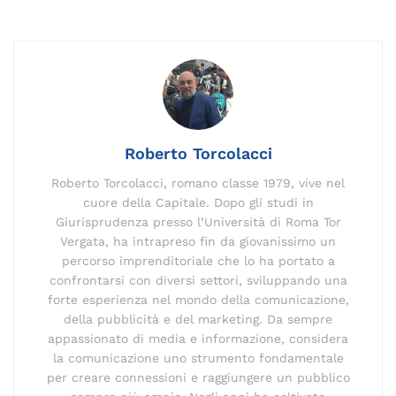
e
l
e
gr
y
a
re
s
di
b
dI
a
Li
d
st
A
vi
o
n
m
n
s
p
di
o
k
p
k
Roberto Torcolacci
Roberto Torcolacci, romano classe 1979, vive nel
cuore della Capitale. Dopo gli studi in
Giurisprudenza presso l’Università di Roma Tor
Vergata, ha intrapreso fin da giovanissimo un
percorso imprenditoriale che lo ha portato a
confrontarsi con diversi settori, sviluppando una
forte esperienza nel mondo della comunicazione,
della pubblicità e del marketing. Da sempre
appassionato di media e informazione, considera
la comunicazione uno strumento fondamentale
per creare connessioni e raggiungere un pubblico