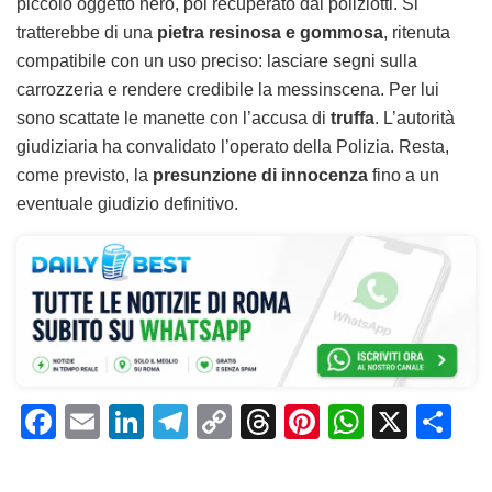
piccolo oggetto nero, poi recuperato dai poliziotti. Si
tratterebbe di una
pietra resinosa e gommosa
, ritenuta
compatibile con un uso preciso: lasciare segni sulla
carrozzeria e rendere credibile la messinscena. Per lui
sono scattate le manette con l’accusa di
truffa
. L’autorità
giudiziaria ha convalidato l’operato della Polizia. Resta,
come previsto, la
presunzione di innocenza
fino a un
eventuale giudizio definitivo.
F
E
Li
T
C
T
Pi
W
X
C
a
m
n
el
o
h
n
h
o
c
ai
k
e
p
re
te
at
n