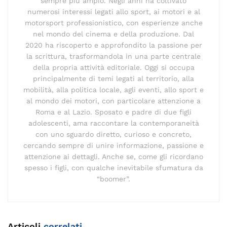
sempre più ampio. Negli anni ha coltivato
numerosi interessi legati allo sport, ai motori e al
motorsport professionistico, con esperienze anche
nel mondo del cinema e della produzione. Dal
2020 ha riscoperto e approfondito la passione per
la scrittura, trasformandola in una parte centrale
della propria attività editoriale. Oggi si occupa
principalmente di temi legati al territorio, alla
mobilità, alla politica locale, agli eventi, allo sport e
al mondo dei motori, con particolare attenzione a
Roma e al Lazio. Sposato e padre di due figli
adolescenti, ama raccontare la contemporaneità
con uno sguardo diretto, curioso e concreto,
cercando sempre di unire informazione, passione e
attenzione ai dettagli. Anche se, come gli ricordano
spesso i figli, con qualche inevitabile sfumatura da
“boomer”.
Articoli
correlati