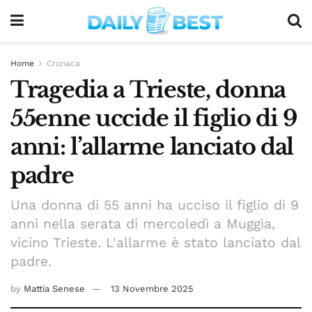
Home
Cronaca
Tragedia a Trieste, donna
55enne uccide il figlio di 9
anni: l’allarme lanciato dal
padre
Una donna di 55 anni ha ucciso il figlio di 9
anni nella serata di mercoledì a Muggia,
vicino Trieste. L'allarme è stato lanciato dal
padre.
by
Mattia Senese
13 Novembre 2025