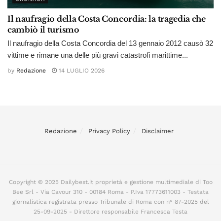
Il naufragio della Costa Concordia: la tragedia che
cambiò il turismo
Il naufragio della Costa Concordia del 13 gennaio 2012 causò 32
vittime e rimane una delle più gravi catastrofi marittime...
by
Redazione
14 LUGLIO 2026
Redazione
Privacy Policy
Disclaimer
Copyright © 2025 Dailybest.it proprietà e gestione multimediale di Too
Bee Srl - Via Cavour 310 - 00184 Roma - P.Iva 17773611003 - Testata
giornalistica registrata presso Tribunale di Roma con n° 87-2025 del
25-09-2025 - Direttore responsabile Francesca Testa