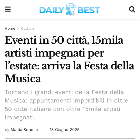
Home
Cultura
Eventi in 50 città, 15mila
artisti impegnati per
l’estate: arriva la Festa della
Musica
Tornano i grandi eventi della Festa della
Musica: appuntamenti imperdibili in oltre
50 città italiane con oltre 15mila artisti
impegnati.
by
Mattia Senese
18 Giugno 2025