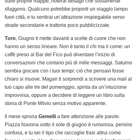
sulle proprie mappe, noterai dettagli che solitamente
sfuggono. Qualcuno potrebbe proporti un viaggio lampo
fuori città, e tu sentirai un’attrazione inspiegabile verso
strade secondarie e trattorie poco pubblicizzate.
Toro
, Giugno ti mette davanti a scelte di cuore che non
hanno un senso lineare. Non è tanto il chi ma il come: un
caffè preso al Bar del Fico può diventare l’inizio di
conversazioni che contano più di mille messaggi. Saturno
sembra giocare con i tuoi tempi: ciò che pensavi fosse
chiaro si muove. Magari ti sorprendi a scrivere una mail al
tuo capo alle tre del pomeriggio, spinta da un’intuizione
improvvisa, oppure a decidere di leggere un libro sulla
storia di Ponte Milvio senza motivo apparente.
Il mese sprona
Gemelli
a fare attenzione alle parole.
Piazza Navona sotto il sole di giugno è rumorosa, persino
confusa, e tu sei il tipo che raccoglie frasi altrui come