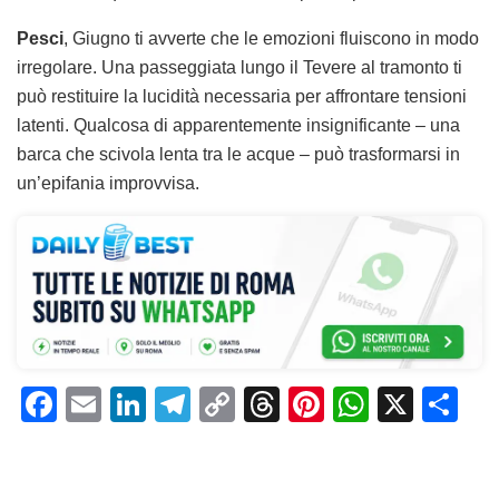
Pesci
, Giugno ti avverte che le emozioni fluiscono in modo
irregolare. Una passeggiata lungo il Tevere al tramonto ti
può restituire la lucidità necessaria per affrontare tensioni
latenti. Qualcosa di apparentemente insignificante – una
barca che scivola lenta tra le acque – può trasformarsi in
un’epifania improvvisa.
F
E
Li
T
C
T
Pi
W
X
C
a
m
n
el
o
h
n
h
o
c
ai
k
e
p
re
te
at
n