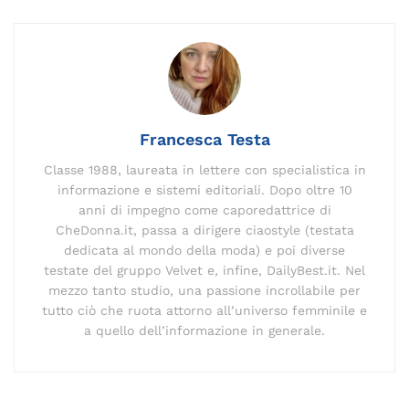
e
l
e
gr
y
a
re
s
di
b
dI
a
Li
d
st
A
vi
o
n
m
n
s
p
di
o
k
p
k
Francesca Testa
Classe 1988, laureata in lettere con specialistica in
informazione e sistemi editoriali. Dopo oltre 10
anni di impegno come caporedattrice di
CheDonna.it, passa a dirigere ciaostyle (testata
dedicata al mondo della moda) e poi diverse
testate del gruppo Velvet e, infine, DailyBest.it. Nel
mezzo tanto studio, una passione incrollabile per
tutto ciò che ruota attorno all’universo femminile e
a quello dell’informazione in generale.