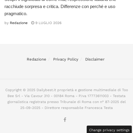
racchiude sorpresa e critica. Differenze con perché e uso
pragmatico.
by
Redazione
9 LUGLIO 2026
Redazione
Privacy Policy
Disclaimer
Copyright © 2025 Dailybest.it proprietà e gestione multimediale di Too
Bee Srl - Via Cavour 310 - 00184 Roma - P.Iva 17773611003 - Testata
giornalistica registrata presso Tribunale di Roma con n° 87-2025 del
25-09-2025 - Direttore responsabile Francesca Testa
Change privacy settings