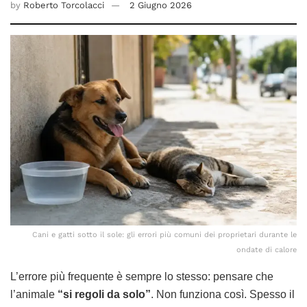
by
Roberto Torcolacci
2 Giugno 2026
Cani e gatti sotto il sole: gli errori più comuni dei proprietari durante le
ondate di calore
L’errore più frequente è sempre lo stesso: pensare che
l’animale
“si regoli da solo”
. Non funziona così. Spesso il