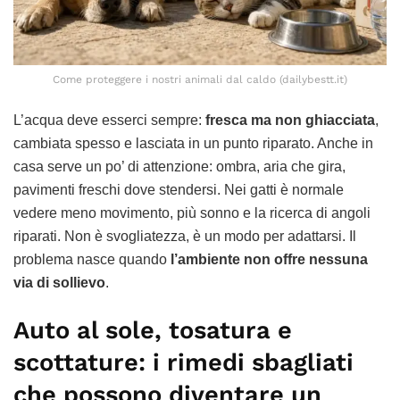
Come proteggere i nostri animali dal caldo (dailybestt.it)
L’acqua deve esserci sempre:
fresca ma non ghiacciata
,
cambiata spesso e lasciata in un punto riparato. Anche in
casa serve un po’ di attenzione: ombra, aria che gira,
pavimenti freschi dove stendersi. Nei gatti è normale
vedere meno movimento, più sonno e la ricerca di angoli
riparati. Non è svogliatezza, è un modo per adattarsi. Il
problema nasce quando
l’ambiente non offre nessuna
via di sollievo
.
Auto al sole, tosatura e
scottature: i rimedi sbagliati
che possono diventare un