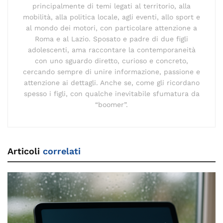
principalmente di temi legati al territorio, alla
mobilità, alla politica locale, agli eventi, allo sport e
al mondo dei motori, con particolare attenzione a
Roma e al Lazio. Sposato e padre di due figli
adolescenti, ama raccontare la contemporaneità
con uno sguardo diretto, curioso e concreto,
cercando sempre di unire informazione, passione e
attenzione ai dettagli. Anche se, come gli ricordano
spesso i figli, con qualche inevitabile sfumatura da
“boomer”.
Articoli
correlati