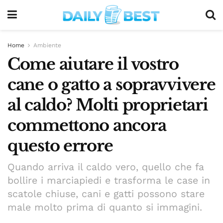
Home
Ambiente
Come aiutare il vostro
cane o gatto a sopravvivere
al caldo? Molti proprietari
commettono ancora
questo errore
Quando arriva il caldo vero, quello che fa
bollire i marciapiedi e trasforma le case in
scatole chiuse, cani e gatti possono stare
male molto prima di quanto si immagini.