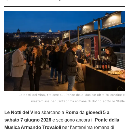
Le Notti del Vino, tre sere sul Ponte della Musica: oltre 70 cantine e
masterclass per l’anteprima romana di diVino sotto le Stelle
Le Notti del Vino
sbarcano a
Roma
da
giovedì 5 a
sabato 7 giugno 2026
e scelgono ancora il
Ponte della
Musica Armando Trovajoli
per l’anteprima romana di