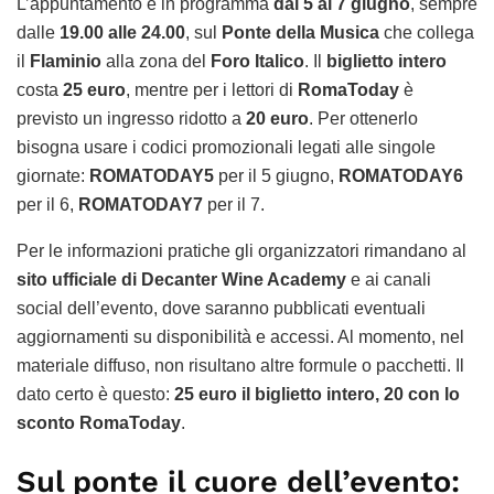
L’appuntamento è in programma
dal 5 al 7 giugno
, sempre
dalle
19.00 alle 24.00
, sul
Ponte della Musica
che collega
il
Flaminio
alla zona del
Foro Italico
. Il
biglietto intero
costa
25 euro
, mentre per i lettori di
RomaToday
è
previsto un ingresso ridotto a
20 euro
. Per ottenerlo
bisogna usare i codici promozionali legati alle singole
giornate:
ROMATODAY5
per il 5 giugno,
ROMATODAY6
per il 6,
ROMATODAY7
per il 7.
Per le informazioni pratiche gli organizzatori rimandano al
sito ufficiale di Decanter Wine Academy
e ai canali
social dell’evento, dove saranno pubblicati eventuali
aggiornamenti su disponibilità e accessi. Al momento, nel
materiale diffuso, non risultano altre formule o pacchetti. Il
dato certo è questo:
25 euro il biglietto intero, 20 con lo
sconto RomaToday
.
Sul ponte il cuore dell’evento: