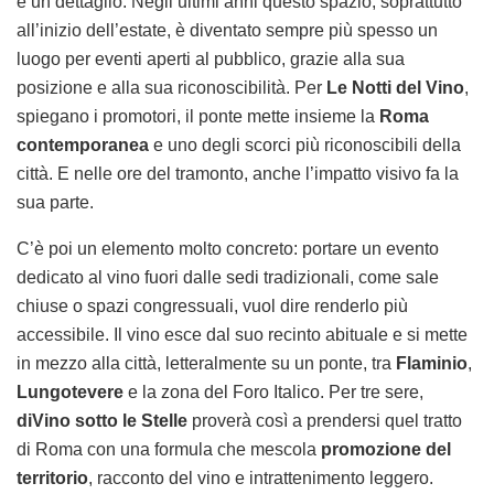
è un dettaglio. Negli ultimi anni questo spazio, soprattutto
all’inizio dell’estate, è diventato sempre più spesso un
luogo per eventi aperti al pubblico, grazie alla sua
posizione e alla sua riconoscibilità. Per
Le Notti del Vino
,
spiegano i promotori, il ponte mette insieme la
Roma
contemporanea
e uno degli scorci più riconoscibili della
città. E nelle ore del tramonto, anche l’impatto visivo fa la
sua parte.
C’è poi un elemento molto concreto: portare un evento
dedicato al vino fuori dalle sedi tradizionali, come sale
chiuse o spazi congressuali, vuol dire renderlo più
accessibile. Il vino esce dal suo recinto abituale e si mette
in mezzo alla città, letteralmente su un ponte, tra
Flaminio
,
Lungotevere
e la zona del Foro Italico. Per tre sere,
diVino sotto le Stelle
proverà così a prendersi quel tratto
di Roma con una formula che mescola
promozione del
territorio
, racconto del vino e intrattenimento leggero.