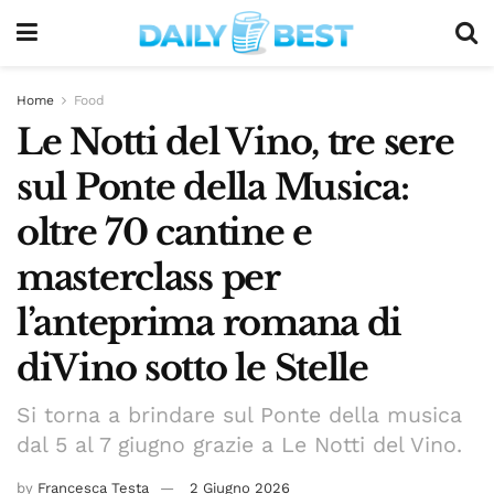
Home
Food
Le Notti del Vino, tre sere
sul Ponte della Musica:
oltre 70 cantine e
masterclass per
l’anteprima romana di
diVino sotto le Stelle
Si torna a brindare sul Ponte della musica
dal 5 al 7 giugno grazie a Le Notti del Vino.
by
Francesca Testa
2 Giugno 2026