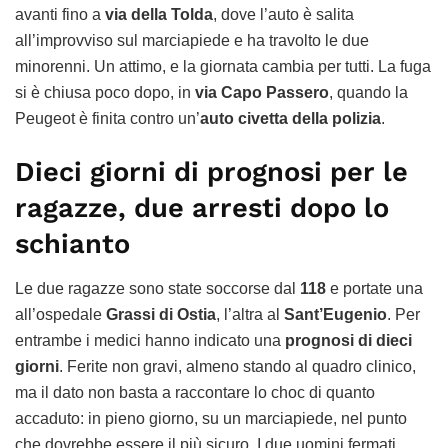
avanti fino a
via della Tolda
, dove l’auto è salita
all’improvviso sul marciapiede e ha travolto le due
minorenni. Un attimo, e la giornata cambia per tutti. La fuga
si è chiusa poco dopo, in
via Capo Passero
, quando la
Peugeot è finita contro un’
auto civetta della polizia
.
Dieci giorni di prognosi per le
ragazze, due arresti dopo lo
schianto
Le due ragazze sono state soccorse dal
118
e portate una
all’ospedale
Grassi di Ostia
, l’altra al
Sant’Eugenio
. Per
entrambe i medici hanno indicato una
prognosi di dieci
giorni
. Ferite non gravi, almeno stando al quadro clinico,
ma il dato non basta a raccontare lo choc di quanto
accaduto: in pieno giorno, su un marciapiede, nel punto
che dovrebbe essere il più sicuro. I due uomini fermati,