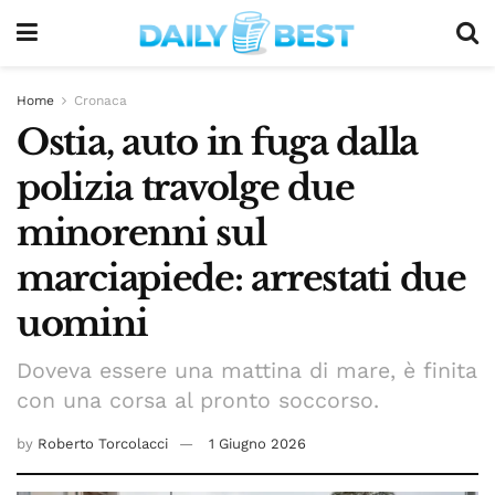
Home
Cronaca
Ostia, auto in fuga dalla
polizia travolge due
minorenni sul
marciapiede: arrestati due
uomini
Doveva essere una mattina di mare, è finita
con una corsa al pronto soccorso.
by
Roberto Torcolacci
1 Giugno 2026