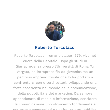
c
ai
k
e
p
re
te
at
n
e
l
e
gr
y
a
re
s
di
b
dI
a
Li
d
st
A
vi
o
n
m
n
s
p
di
o
k
p
k
Roberto Torcolacci
Roberto Torcolacci, romano classe 1979, vive nel
cuore della Capitale. Dopo gli studi in
Giurisprudenza presso l’Università di Roma Tor
Vergata, ha intrapreso fin da giovanissimo un
percorso imprenditoriale che lo ha portato a
confrontarsi con diversi settori, sviluppando una
forte esperienza nel mondo della comunicazione,
della pubblicità e del marketing. Da sempre
appassionato di media e informazione, considera
la comunicazione uno strumento fondamentale
per creare connessioni e raggiungere un pubblico