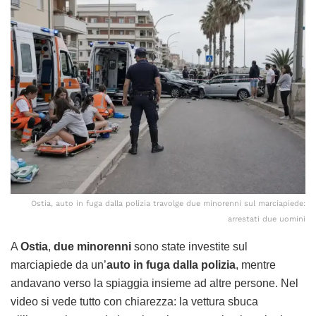
Ostia, auto in fuga dalla polizia travolge due minorenni sul marciapiede:
arrestati due uomini
A
Ostia
,
due minorenni
sono state investite sul
marciapiede da un’
auto in fuga dalla polizia
, mentre
andavano verso la spiaggia insieme ad altre persone. Nel
video si vede tutto con chiarezza: la vettura sbuca