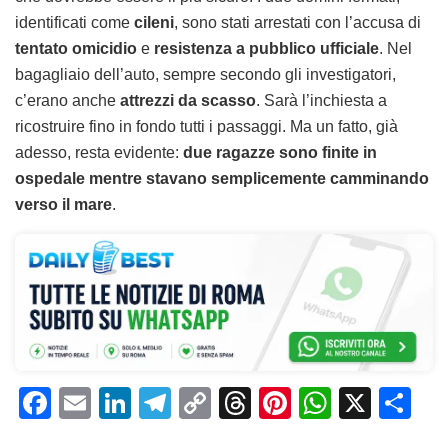
identificati come
cileni
, sono stati arrestati con l’accusa di
tentato omicidio
e
resistenza a pubblico ufficiale
. Nel
bagagliaio dell’auto, sempre secondo gli investigatori,
c’erano anche
attrezzi da scasso
. Sarà l’inchiesta a
ricostruire fino in fondo tutti i passaggi. Ma un fatto, già
adesso, resta evidente:
due ragazze sono finite in
ospedale mentre stavano semplicemente camminando
verso il mare
.
F
E
Li
T
C
T
Pi
W
X
C
a
m
n
el
o
h
n
h
o