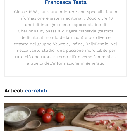
Francesca Testa
Classe 1988, laureata in lettere con specialistica in
informazione e sistemi editoriali. Dopo oltre 10
anni di impegno come caporedattrice di
CheDonna.it, passa a dirigere ciaostyle (testata
dedicata al mondo della moda) e poi diverse
testate del gruppo Velvet e, infine, DailyBest.it. Nel
mezzo tanto studio, una passione incrollabile per
tutto ciò che ruota attorno all’universo femminile e
a quello dell’informazione in generale.
Articoli
correlati