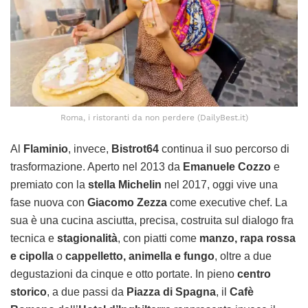
Roma, i ristoranti da non perdere (DailyBest.it)
Al
Flaminio
, invece,
Bistrot64
continua il suo percorso di
trasformazione. Aperto nel 2013 da
Emanuele Cozzo
e
premiato con la
stella Michelin
nel 2017, oggi vive una
fase nuova con
Giacomo Zezza
come executive chef. La
sua è una cucina asciutta, precisa, costruita sul dialogo fra
tecnica e
stagionalità
, con piatti come
manzo, rapa rossa
e cipolla
o
cappelletto, animella e fungo
, oltre a due
degustazioni da cinque e otto portate. In pieno
centro
storico
, a due passi da
Piazza di Spagna
, il
Cafè