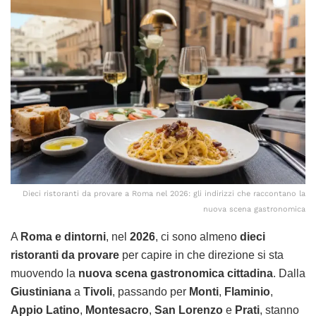
Dieci ristoranti da provare a Roma nel 2026: gli indirizzi che raccontano la
nuova scena gastronomica
A
Roma e dintorni
, nel
2026
, ci sono almeno
dieci
ristoranti da provare
per capire in che direzione si sta
muovendo la
nuova scena gastronomica cittadina
. Dalla
Giustiniana
a
Tivoli
, passando per
Monti
,
Flaminio
,
Appio Latino
,
Montesacro
,
San Lorenzo
e
Prati
, stanno