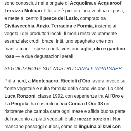
sono conosciuti nelle brigate di
Acquolina
e
Acquaroof
Terrazza Molinari
. Il locale è piccolo, una ventina di posti,
e mette al centro il
pesce del Lazio
, comprato tra
Civitavecchia, Anzio, Terracina e Formia
, insieme ai
vegetali dei produttori locali. Il menu resta volutamente
essenziale: crudi, brace, fritti, uno spaghetto che non
manca mai — spesso nella versione
aglio, olio e gamberi
rosa
— e due degustazioni serali.
SEGUICI ANCHE SUL NOSTRO
CANALE WHATSAPP
Più a nord, a
Montesacro
,
Riccioli d’Oro
lavora invece sul
fronte vegetale e sulla formula della condivisione. Lo chef
Luca Ronzoni
, classe 1992, con esperienze tra
All’Oro
e
La Pergola
, ha costruito in
via Conca d’Oro 38
un
ristorante che cambia carta ogni mese e affida buona parte
del racconto ai piatti vegetali e alle
mezze porzioni
. Non
mancano passaggi curiosi, come la
linguina al kiwi con