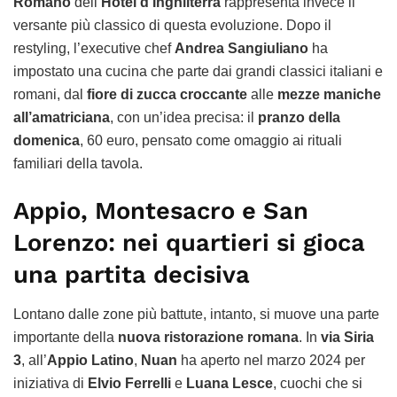
Romano
dell’
Hotel d’Inghilterra
rappresenta invece il
versante più classico di questa evoluzione. Dopo il
restyling, l’executive chef
Andrea Sangiuliano
ha
impostato una cucina che parte dai grandi classici italiani e
romani, dal
fiore di zucca croccante
alle
mezze maniche
all’amatriciana
, con un’idea precisa: il
pranzo della
domenica
, 60 euro, pensato come omaggio ai rituali
familiari della tavola.
Appio, Montesacro e San
Lorenzo: nei quartieri si gioca
una partita decisiva
Lontano dalle zone più battute, intanto, si muove una parte
importante della
nuova ristorazione romana
. In
via Siria
3
, all’
Appio Latino
,
Nuan
ha aperto nel marzo 2024 per
iniziativa di
Elvio Ferrelli
e
Luana Lesce
, cuochi che si