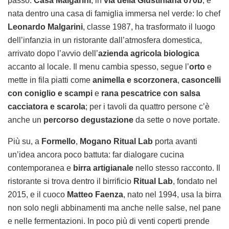
passo.
Casa Malgarini
, in
via della Giustiniana 670b
, è
nata dentro una casa di famiglia immersa nel verde: lo chef
Leonardo Malgarini
, classe 1987, ha trasformato il luogo
dell’infanzia in un ristorante dall’atmosfera domestica,
arrivato dopo l’avvio dell’
azienda agricola biologica
accanto al locale. Il menu cambia spesso, segue l’
orto
e
mette in fila piatti come
animella e scorzonera
,
casoncelli
con coniglio e scampi
e
rana pescatrice con salsa
cacciatora e scarola
; per i tavoli da quattro persone c’è
anche un
percorso degustazione
da sette o nove portate.
Più su, a
Formello
,
Mogano Ritual Lab
porta avanti
un’idea ancora poco battuta: far dialogare cucina
contemporanea e
birra artigianale
nello stesso racconto. Il
ristorante si trova dentro il birrificio
Ritual Lab
, fondato nel
2015, e il cuoco
Matteo Faenza
, nato nel 1994, usa la birra
non solo negli abbinamenti ma anche nelle salse, nel pane
e nelle fermentazioni. In poco più di venti coperti prende