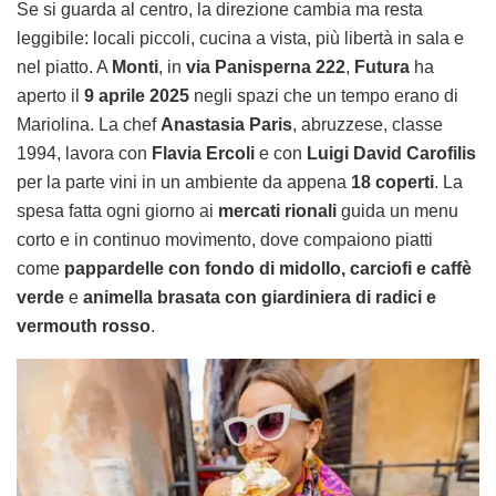
Se si guarda al centro, la direzione cambia ma resta
leggibile: locali piccoli, cucina a vista, più libertà in sala e
nel piatto. A
Monti
, in
via Panisperna 222
,
Futura
ha
aperto il
9 aprile 2025
negli spazi che un tempo erano di
Mariolina. La chef
Anastasia Paris
, abruzzese, classe
1994, lavora con
Flavia Ercoli
e con
Luigi David Carofilis
per la parte vini in un ambiente da appena
18 coperti
. La
spesa fatta ogni giorno ai
mercati rionali
guida un menu
corto e in continuo movimento, dove compaiono piatti
come
pappardelle con fondo di midollo, carciofi e caffè
verde
e
animella brasata con giardiniera di radici e
vermouth rosso
.