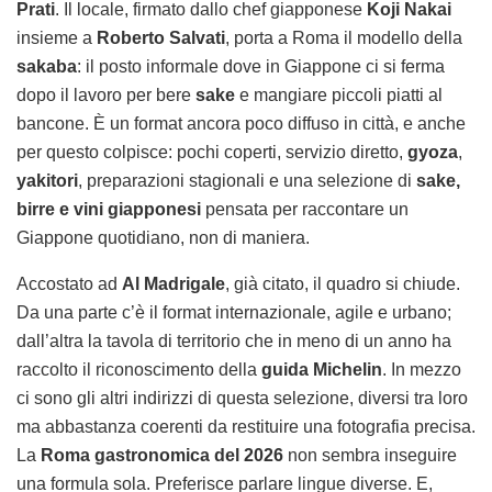
Prati
. Il locale, firmato dallo chef giapponese
Koji Nakai
insieme a
Roberto Salvati
, porta a Roma il modello della
sakaba
: il posto informale dove in Giappone ci si ferma
dopo il lavoro per bere
sake
e mangiare piccoli piatti al
bancone. È un format ancora poco diffuso in città, e anche
per questo colpisce: pochi coperti, servizio diretto,
gyoza
,
yakitori
, preparazioni stagionali e una selezione di
sake,
birre e vini giapponesi
pensata per raccontare un
Giappone quotidiano, non di maniera.
Accostato ad
Al Madrigale
, già citato, il quadro si chiude.
Da una parte c’è il format internazionale, agile e urbano;
dall’altra la tavola di territorio che in meno di un anno ha
raccolto il riconoscimento della
guida Michelin
. In mezzo
ci sono gli altri indirizzi di questa selezione, diversi tra loro
ma abbastanza coerenti da restituire una fotografia precisa.
La
Roma gastronomica del 2026
non sembra inseguire
una formula sola. Preferisce parlare lingue diverse. E,