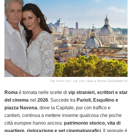
Vip sono tra i vip con casa a Roma (DailyBest.it)
Roma
è tornata nelle scelte di
vip stranieri, scrittori e star
del cinema
nel
2026
. Succede tra
Parioli, Esquilino e
piazza Navona
, dove la Capitale, pur con traffico e
cantieri, continua a mettere insieme qualcosa che poche
città europee hanno ancora:
patrimonio storico, vita di
quartiere, ristorazione e set cinematografici
. Il segnale è