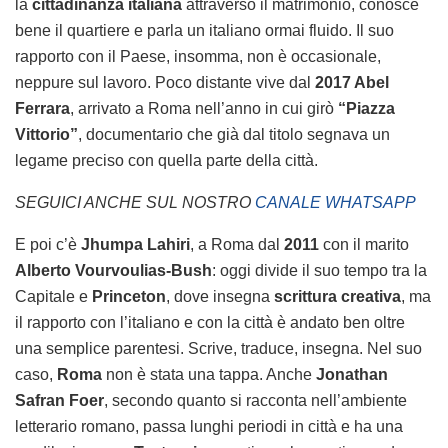
la
cittadinanza italiana
attraverso il matrimonio, conosce
bene il quartiere e parla un italiano ormai fluido. Il suo
rapporto con il Paese, insomma, non è occasionale,
neppure sul lavoro. Poco distante vive dal
2017 Abel
Ferrara
, arrivato a Roma nell’anno in cui girò
“Piazza
Vittorio”
, documentario che già dal titolo segnava un
legame preciso con quella parte della città.
SEGUICI ANCHE SUL NOSTRO
CANALE WHATSAPP
E poi c’è
Jhumpa Lahiri
, a Roma dal
2011
con il marito
Alberto Vourvoulias-Bush
: oggi divide il suo tempo tra la
Capitale e
Princeton
, dove insegna
scrittura creativa
, ma
il rapporto con l’italiano e con la città è andato ben oltre
una semplice parentesi. Scrive, traduce, insegna. Nel suo
caso,
Roma
non è stata una tappa. Anche
Jonathan
Safran Foer
, secondo quanto si racconta nell’ambiente
letterario romano, passa lunghi periodi in città e ha una