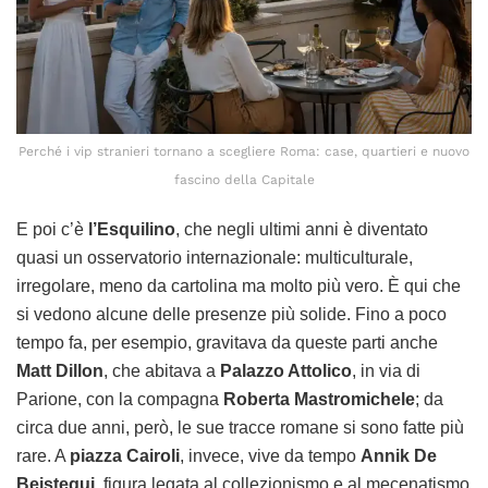
Perché i vip stranieri tornano a scegliere Roma: case, quartieri e nuovo
fascino della Capitale
E poi c’è
l’Esquilino
, che negli ultimi anni è diventato
quasi un osservatorio internazionale: multiculturale,
irregolare, meno da cartolina ma molto più vero. È qui che
si vedono alcune delle presenze più solide. Fino a poco
tempo fa, per esempio, gravitava da queste parti anche
Matt Dillon
, che abitava a
Palazzo Attolico
, in via di
Parione, con la compagna
Roberta Mastromichele
; da
circa due anni, però, le sue tracce romane si sono fatte più
rare. A
piazza Cairoli
, invece, vive da tempo
Annik De
Beistegui
, figura legata al collezionismo e al mecenatismo