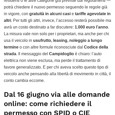
residenti o le altre categorie già previste dai regolamenti —
potrà chiedere il nuovo permesso seguendo le regole già
in vigore, con
gratuità in alcuni casi
e
tariffe agevolate in
altri
. Per tutti gli altri, invece, l’accesso resterà possibile ma
avrà un costo destinato a far discutere:
1.000 euro l’anno
.
La misura vale non solo per i proprietari, ma anche per chi
usa il veicolo in
usufrutto, leasing, noleggio a lungo
termine
o con altre formule riconosciute dal
Codice della
strada
. Il messaggio del
Campidoglio
è chiaro: l’auto
elettrica non viene esclusa, ma perde il trattamento di
favore generalizzato. E per chi aveva scelto questo tipo di
veicolo anche pensando alla libertà di movimento in città, il
conto cambia eccome.
Dal 16 giugno via alle domande
online: come richiedere il
permesso con SPID o CIE