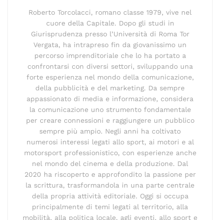
Roberto Torcolacci, romano classe 1979, vive nel
cuore della Capitale. Dopo gli studi in
Giurisprudenza presso l’Università di Roma Tor
Vergata, ha intrapreso fin da giovanissimo un
percorso imprenditoriale che lo ha portato a
confrontarsi con diversi settori, sviluppando una
forte esperienza nel mondo della comunicazione,
della pubblicità e del marketing. Da sempre
appassionato di media e informazione, considera
la comunicazione uno strumento fondamentale
per creare connessioni e raggiungere un pubblico
sempre più ampio. Negli anni ha coltivato
numerosi interessi legati allo sport, ai motori e al
motorsport professionistico, con esperienze anche
nel mondo del cinema e della produzione. Dal
2020 ha riscoperto e approfondito la passione per
la scrittura, trasformandola in una parte centrale
della propria attività editoriale. Oggi si occupa
principalmente di temi legati al territorio, alla
mobilità, alla politica locale, agli eventi, allo sport e