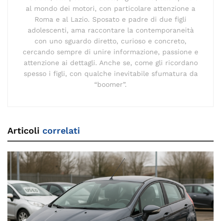
al mondo dei motori, con particolare attenzione a
Roma e al Lazio. Sposato e padre di due figli
adolescenti, ama raccontare la contemporaneità
con uno sguardo diretto, curioso e concreto,
cercando sempre di unire informazione, passione e
attenzione ai dettagli. Anche se, come gli ricordano
spesso i figli, con qualche inevitabile sfumatura da
“boomer”.
Articoli
correlati