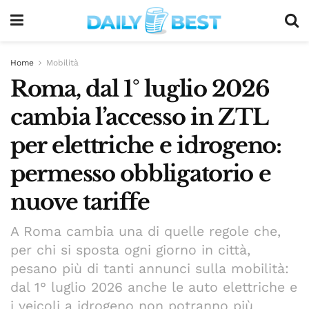
Home
Mobilità
Roma, dal 1° luglio 2026
cambia l’accesso in ZTL
per elettriche e idrogeno:
permesso obbligatorio e
nuove tariffe
A Roma cambia una di quelle regole che,
per chi si sposta ogni giorno in città,
pesano più di tanti annunci sulla mobilità:
dal 1° luglio 2026 anche le auto elettriche e
i veicoli a idrogeno non potranno più