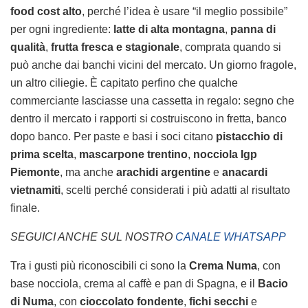
food cost alto
, perché l’idea è usare “il meglio possibile”
per ogni ingrediente:
latte di alta montagna
,
panna di
qualità
,
frutta fresca e stagionale
, comprata quando si
può anche dai banchi vicini del mercato. Un giorno fragole,
un altro ciliegie. È capitato perfino che qualche
commerciante lasciasse una cassetta in regalo: segno che
dentro il mercato i rapporti si costruiscono in fretta, banco
dopo banco. Per paste e basi i soci citano
pistacchio di
prima scelta
,
mascarpone trentino
,
nocciola Igp
Piemonte
, ma anche
arachidi argentine
e
anacardi
vietnamiti
, scelti perché considerati i più adatti al risultato
finale.
SEGUICI ANCHE SUL NOSTRO
CANALE WHATSAPP
Tra i gusti più riconoscibili ci sono la
Crema Numa
, con
base nocciola, crema al caffè e pan di Spagna, e il
Bacio
di Numa
, con
cioccolato fondente
,
fichi secchi
e