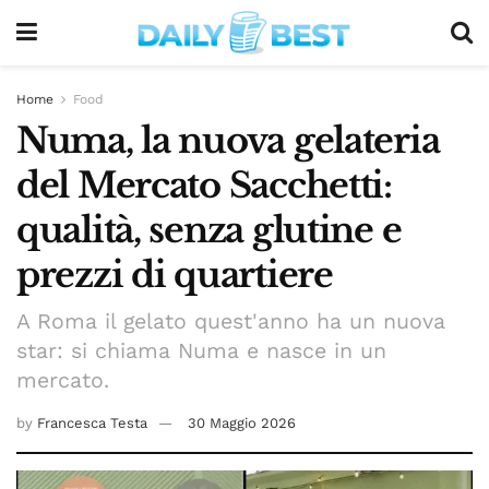
Home
Food
Numa, la nuova gelateria
del Mercato Sacchetti:
qualità, senza glutine e
prezzi di quartiere
A Roma il gelato quest'anno ha un nuova
star: si chiama Numa e nasce in un
mercato.
by
Francesca Testa
30 Maggio 2026