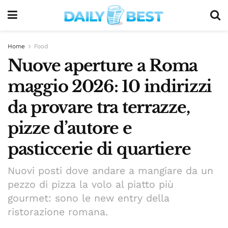
Home
Food
Nuove aperture a Roma
maggio 2026: 10 indirizzi
da provare tra terrazze,
pizze d’autore e
pasticcerie di quartiere
Nuovi posti dove andare a mangiare da un
pezzo di pizza la volo al piatto più
gourmet: sono le new entry della
ristorazione romana.