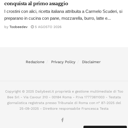
conquista al primo assaggio
I crostini con alici, ricetta italiana attribuita a Carmelo Scuderi, si
preparano in cucina con pane, mozzarella, burro, latte e...
by
Toobeedev
5 AGOSTO 2026
Redazione
Privacy Policy
Disclaimer
Copyright © 2025 Dailybest.it proprietà e gestione multimediale di Too
Bee Srl - Via Cavour 310 - 00184 Roma - P.Iva 17773611003 - Testata
giornalistica registrata presso Tribunale di Roma con n° 87-2025 del
25-09-2025 - Direttore responsabile Francesca Testa