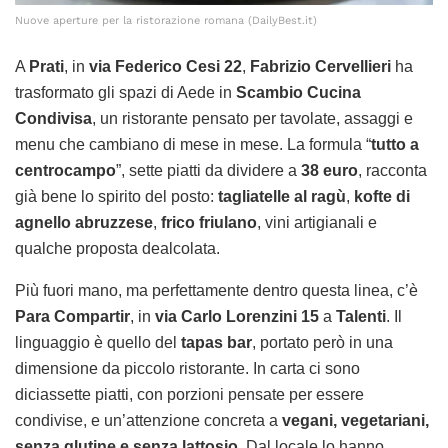
Nuove aperture per la ristorazione romana (DailyBest.it)
A
Prati
, in
via Federico Cesi 22
,
Fabrizio Cervellieri
ha
trasformato gli spazi di Aede in
Scambio Cucina
Condivisa
, un ristorante pensato per tavolate, assaggi e
menu che cambiano di mese in mese. La formula “
tutto a
centrocampo
”, sette piatti da dividere a
38 euro
, racconta
già bene lo spirito del posto:
tagliatelle al ragù
,
kofte di
agnello abruzzese
,
frico friulano
, vini artigianali e
qualche proposta dealcolata.
Più fuori mano, ma perfettamente dentro questa linea, c’è
Para Compartir
, in
via Carlo Lorenzini 15
a
Talenti
. Il
linguaggio è quello del
tapas bar
, portato però in una
dimensione da piccolo ristorante. In carta ci sono
diciassette piatti, con porzioni pensate per essere
condivise, e un’attenzione concreta a
vegani, vegetariani,
senza glutine e senza lattosio
. Dal locale lo hanno