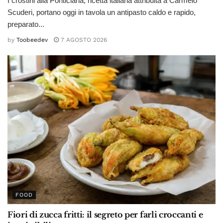
I crostini alla Ponticiana, ricetta italiana attribuita a Carmelo
Scuderi, portano oggi in tavola un antipasto caldo e rapido,
preparato...
by
Toobeedev
7 AGOSTO 2026
FOOD
Fiori di zucca fritti: il segreto per farli croccanti e