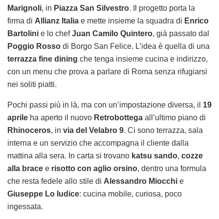
Marignoli
, in
Piazza San Silvestro
. Il progetto porta la
firma di
Allianz Italia
e mette insieme la squadra di
Enrico
Bartolini
e lo chef
Juan Camilo Quintero
, già passato dal
Poggio Rosso
di Borgo San Felice. L’idea è quella di una
terrazza fine dining
che tenga insieme cucina e indirizzo,
con un menu che prova a parlare di Roma senza rifugiarsi
nei soliti piatti.
Pochi passi più in là, ma con un’impostazione diversa, il
19
aprile
ha aperto il nuovo
Retrobottega
all’ultimo piano di
Rhinoceros
, in
via del Velabro 9
. Ci sono terrazza, sala
interna e un servizio che accompagna il cliente dalla
mattina alla sera. In carta si trovano
katsu sando
,
cozze
alla brace
e
risotto con aglio orsino
, dentro una formula
che resta fedele allo stile di
Alessandro Miocchi
e
Giuseppe Lo Iudice
: cucina mobile, curiosa, poco
ingessata.