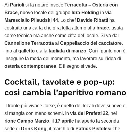
Ai
Parioli
si fa notare invece
Terracotta – Osteria con
Brace
, nuovo locale del gruppo
Idra Holding
in
via
Maresciallo Pilsudski 44
. Lo chef
Davide Ribatti
ha
costruito una carta che gira tutta attorno alla
brace
, usata
come tecnica ma anche come cifra del locale. Si va dal
Cannellone Terracotta
al
Cappellaccio del cacciatore
,
fino al
galletto
e alla
tagliata di manzo
. Qui il punto non è
inseguire la moda del momento, ma lavorare sull’idea di
osteria contemporanea
. E il segno si vede.
Cocktail, tavolate e pop-up:
così cambia l’aperitivo romano
Il fronte più vivace, forse, è quello dei locali dove si beve e
si mangia con meno schemi. In
via dei Prefetti 22
, nel
rione Campo Marzio
, il
17 aprile
ha aperto la seconda
sede di
Drink Kong
, il marchio di
Patrick Pistolesi
che