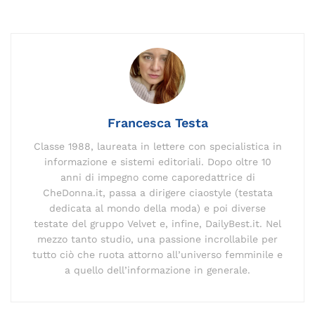
c
ai
k
e
p
re
te
at
n
e
l
e
gr
y
a
re
s
di
b
dI
a
Li
d
st
A
vi
o
n
m
n
s
p
di
o
k
p
k
Francesca Testa
Classe 1988, laureata in lettere con specialistica in
informazione e sistemi editoriali. Dopo oltre 10
anni di impegno come caporedattrice di
CheDonna.it, passa a dirigere ciaostyle (testata
dedicata al mondo della moda) e poi diverse
testate del gruppo Velvet e, infine, DailyBest.it. Nel
mezzo tanto studio, una passione incrollabile per
tutto ciò che ruota attorno all’universo femminile e
a quello dell’informazione in generale.