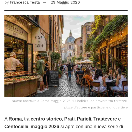
by
Francesca Testa
29 Maggio 2026
Nuove aperture a Roma maggio 2026: 10 indirizzi da provare tra terrazze,
pizze d’autore e pasticcerie di quartiere
A
Roma
, tra
centro storico
,
Prati
,
Parioli
,
Trastevere
e
Centocelle
,
maggio 2026
si apre con una nuova serie di