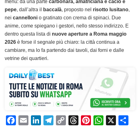
menu: da una parte
carbonara, amatriciana e cacio e
pepe
, dall’altra il
baccalà
, proposto nel
risotto lusitano
,
nei
cannelloni
o gratinato con crema di spinaci. Due
anime, come spiegano i gestori, nello stesso indirizzo. E
dentro questa lista di
nuove aperture a Roma maggio
2026
è forse il segnale più chiaro: la città continua a
cambiare, ma lo fa partendo dai tavoli, dai forni e dalle
vetrine dei quartieri.
F
E
Li
T
C
T
Pi
W
X
C
a
m
n
el
o
h
n
h
o