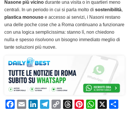
Nasone più vicino
durante una visita o in quartieri meno
centrali. In un periodo in cui si parla molto di
sostenibilità
,
plastica monouso
e accesso ai servizi, i Nasoni restano
una delle poche cose che a Roma continuano a funzionare
con una logica semplicissima: stanno lì, non chiedono
nulla e spesso risolvono un bisogno immediato meglio di
tante soluzioni più nuove.
F
E
Li
T
C
T
Pi
W
X
C
a
m
n
el
o
h
n
h
o
c
ai
k
e
p
re
te
at
n