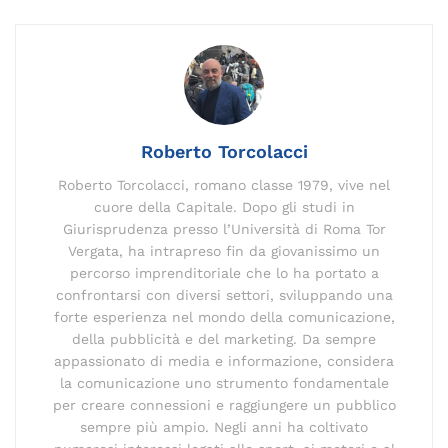
e
l
e
gr
y
a
re
s
di
b
dI
a
Li
d
st
A
vi
o
n
m
n
s
p
di
o
k
p
k
Roberto Torcolacci
Roberto Torcolacci, romano classe 1979, vive nel
cuore della Capitale. Dopo gli studi in
Giurisprudenza presso l’Università di Roma Tor
Vergata, ha intrapreso fin da giovanissimo un
percorso imprenditoriale che lo ha portato a
confrontarsi con diversi settori, sviluppando una
forte esperienza nel mondo della comunicazione,
della pubblicità e del marketing. Da sempre
appassionato di media e informazione, considera
la comunicazione uno strumento fondamentale
per creare connessioni e raggiungere un pubblico
sempre più ampio. Negli anni ha coltivato