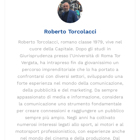
o
n
m
n
s
p
di
o
k
p
k
Roberto Torcolacci
Roberto Torcolacci, romano classe 1979, vive nel
cuore della Capitale. Dopo gli studi in
Giurisprudenza presso l’Università di Roma Tor
Vergata, ha intrapreso fin da giovanissimo un
percorso imprenditoriale che lo ha portato a
confrontarsi con diversi settori, sviluppando una
forte esperienza nel mondo della comunicazione,
della pubblicità e del marketing. Da sempre
appassionato di media e informazione, considera
la comunicazione uno strumento fondamentale
per creare connessioni e raggiungere un pubblico
sempre più ampio. Negli anni ha coltivato
numerosi interessi legati allo sport, ai motori e al
motorsport professionistico, con esperienze anche
nel mondo del cinema e della produzione. Dal