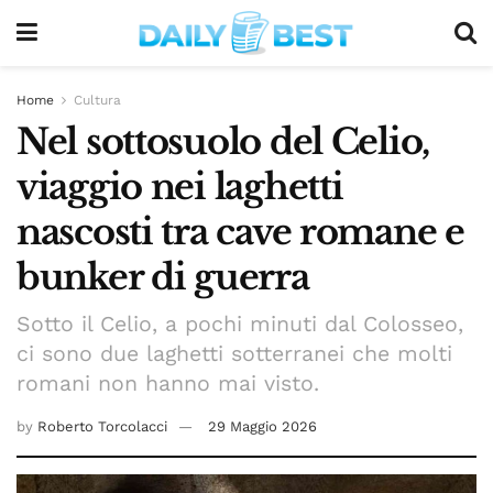
Home
Cultura
Nel sottosuolo del Celio,
viaggio nei laghetti
nascosti tra cave romane e
bunker di guerra
Sotto il Celio, a pochi minuti dal Colosseo,
ci sono due laghetti sotterranei che molti
romani non hanno mai visto.
by
Roberto Torcolacci
29 Maggio 2026