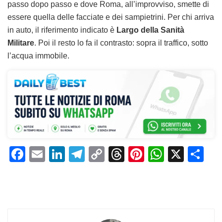
passo dopo passo e dove Roma, all’improvviso, smette di
essere quella delle facciate e dei sampietrini. Per chi arriva
in auto, il riferimento indicato è
Largo della Sanità
Militare
. Poi il resto lo fa il contrasto: sopra il traffico, sotto
l’acqua immobile.
F
E
Li
T
C
T
Pi
W
X
C
a
m
n
el
o
h
n
h
o
c
ai
k
e
p
re
te
at
n
e
l
e
gr
y
a
re
s
di
b
dI
a
Li
d
st
A
vi