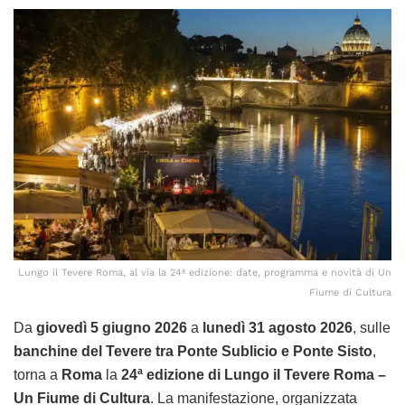
Lungo il Tevere Roma, al via la 24ª edizione: date, programma e novità di Un
Fiume di Cultura
Da
giovedì 5 giugno 2026
a
lunedì 31 agosto 2026
, sulle
banchine del Tevere tra Ponte Sublicio e Ponte Sisto
,
torna a
Roma
la
24ª edizione di Lungo il Tevere Roma –
Un Fiume di Cultura
. La manifestazione, organizzata