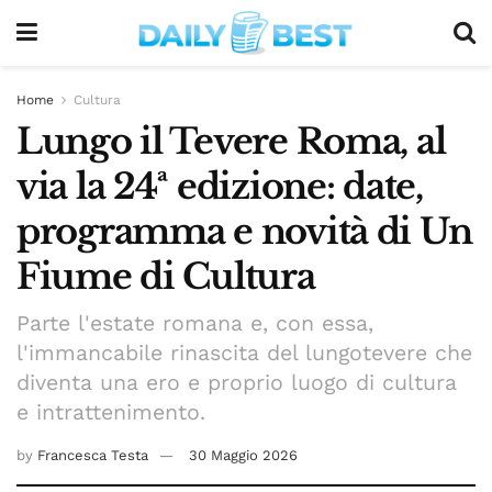
Home
Cultura
Lungo il Tevere Roma, al
via la 24ª edizione: date,
programma e novità di Un
Fiume di Cultura
Parte l'estate romana e, con essa,
l'immancabile rinascita del lungotevere che
diventa una ero e proprio luogo di cultura
e intrattenimento.
by
Francesca Testa
30 Maggio 2026