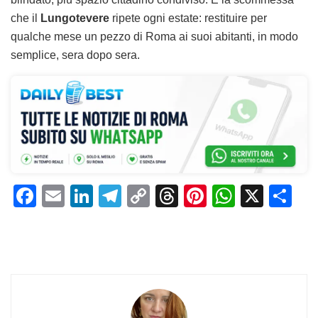
che il
Lungotevere
ripete ogni estate: restituire per
qualche mese un pezzo di Roma ai suoi abitanti, in modo
semplice, sera dopo sera.
F
E
Li
T
C
T
Pi
W
X
C
a
m
n
el
o
h
n
h
o
c
ai
k
e
p
re
te
at
n
e
l
e
gr
y
a
re
s
di
b
dI
a
Li
d
st
A
vi
o
n
m
n
s
p
di