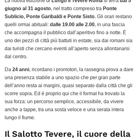
La nuova edizione di
Lungo il Tevere Roma
si terrà
dal 5
giugno al 31 agosto
, nel tratto compreso tra
Ponte
Sublicio, Ponte Garibaldi e Ponte Sisto
. Gli orari restano
quelli ormai abituali:
dalle 19.00 alle 2.00
, in una fascia
che accompagna il pubblico dall’aperitivo fino a notte. È
uno dei pezzi di città più battuti in estate, sia dai romani sia
dai turisti che cercano eventi all’aperto senza allontanarsi
dal centro.
Da
24 anni
, ricordano i promotori, la rassegna prova a dare
una presenza stabile a uno spazio che per gran parte
dell’anno resta ai margini, quasi separato dalla città che gli
scorre sopra. Ed è proprio qui che il format ha trovato la
sua forza: un percorso semplice, accessibile, da vivere
anche a tappe, tra una sosta veloce e una serata intera
lungo il fiume.
Il Salotto Tevere, il cuore della