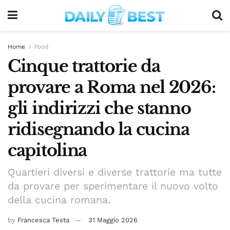
Home
Food
Cinque trattorie da
provare a Roma nel 2026:
gli indirizzi che stanno
ridisegnando la cucina
capitolina
Quartieri diversi e diverse trattorie ma tutte
da provare per sperimentare il nuovo volto
della cucina romana.
by
Francesca Testa
31 Maggio 2026