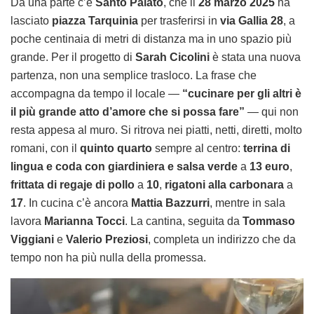
Da una parte c’è
Santo Palato
, che il
28 marzo 2025
ha
lasciato
piazza Tarquinia
per trasferirsi in
via Gallia 28
, a
poche centinaia di metri di distanza ma in uno spazio più
grande. Per il progetto di
Sarah Cicolini
è stata una nuova
partenza, non una semplice trasloco. La frase che
accompagna da tempo il locale —
“cucinare per gli altri è
il più grande atto d’amore che si possa fare”
— qui non
resta appesa al muro. Si ritrova nei piatti, netti, diretti, molto
romani, con il
quinto quarto
sempre al centro:
terrina di
lingua e coda con giardiniera e salsa verde
a
13 euro
,
frittata di regaje di pollo
a
10
,
rigatoni alla carbonara
a
17
. In cucina c’è ancora
Mattia Bazzurri
, mentre in sala
lavora
Marianna Tocci
. La cantina, seguita da
Tommaso
Viggiani
e
Valerio Preziosi
, completa un indirizzo che da
tempo non ha più nulla della promessa.