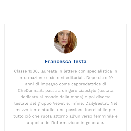
a
m
n
el
o
h
n
h
o
c
ai
k
e
p
re
te
at
n
e
l
e
gr
y
a
re
s
di
b
dI
a
Li
d
st
A
vi
o
n
m
n
s
p
di
o
k
p
k
Francesca Testa
Classe 1988, laureata in lettere con specialistica in
informazione e sistemi editoriali. Dopo oltre 10
anni di impegno come caporedattrice di
CheDonna.it, passa a dirigere ciaostyle (testata
dedicata al mondo della moda) e poi diverse
testate del gruppo Velvet e, infine, DailyBest.it. Nel
mezzo tanto studio, una passione incrollabile per
tutto ciò che ruota attorno all’universo femminile e
a quello dell’informazione in generale.