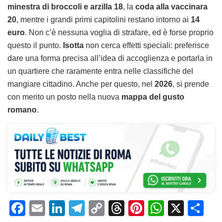
minestra di broccoli e arzilla
18
, la
coda alla vaccinara
20
, mentre i grandi primi capitolini restano intorno ai
14
euro
. Non c’è nessuna voglia di strafare, ed è forse proprio
questo il punto.
Isotta
non cerca effetti speciali: preferisce
dare una forma precisa all’idea di accoglienza e portarla in
un quartiere che raramente entra nelle classifiche del
mangiare cittadino. Anche per questo, nel
2026
, si prende
con merito un posto nella nuova
mappa del gusto
romano
.
F
E
Li
T
C
T
Pi
W
X
C