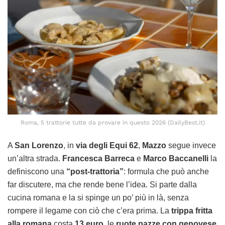
Roma, 5 trattorie tutte da provare in questo 2026 (DailyBest.it)
A
San Lorenzo
, in
via degli Equi 62
,
Mazzo
segue invece
un’altra strada.
Francesca Barreca
e
Marco Baccanelli
la
definiscono una
“post-trattoria”
: formula che può anche
far discutere, ma che rende bene l’idea. Si parte dalla
cucina romana e la si spinge un po’ più in là, senza
rompere il legame con ciò che c’era prima. La
trippa fritta
alla romana
costa
13 euro
, le
ruote pazze con genovese