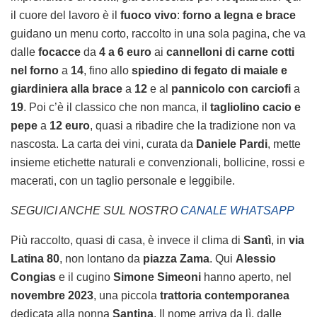
il cuore del lavoro è il
fuoco vivo
:
forno a legna e brace
guidano un menu corto, raccolto in una sola pagina, che va
dalle
focacce
da
4 a 6 euro
ai
cannelloni di carne cotti
nel forno
a
14
, fino allo
spiedino di fegato di maiale e
giardiniera alla brace
a
12
e al
pannicolo con carciofi
a
19
. Poi c’è il classico che non manca, il
tagliolino cacio e
pepe
a
12 euro
, quasi a ribadire che la tradizione non va
nascosta. La carta dei vini, curata da
Daniele Pardi
, mette
insieme etichette naturali e convenzionali, bollicine, rossi e
macerati, con un taglio personale e leggibile.
SEGUICI ANCHE SUL NOSTRO
CANALE WHATSAPP
Più raccolto, quasi di casa, è invece il clima di
Santì
, in
via
Latina 80
, non lontano da
piazza Zama
. Qui
Alessio
Congias
e il cugino
Simone Simeoni
hanno aperto, nel
novembre 2023
, una piccola
trattoria contemporanea
dedicata alla nonna
Santina
. Il nome arriva da lì, dalle