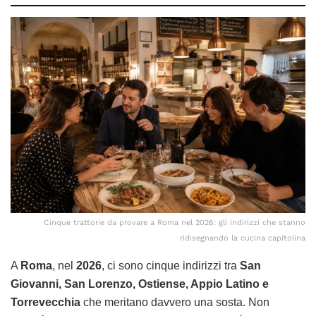
Cinque trattorie da provare a Roma nel 2026: gli indirizzi che stanno
ridisegnando la cucina capitolina
A
Roma
, nel
2026
, ci sono cinque indirizzi tra
San
Giovanni, San Lorenzo, Ostiense, Appio Latino e
Torrevecchia
che meritano davvero una sosta. Non