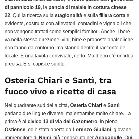
di pannicolo
19
, la
pancia di maiale in cottura cinese
22
. Qui la ricerca sulla
stagionalità
e sulla
filiera corta
è
evidente, costruita con allevatori, contadini e vignaioli che
non vengono trattati come semplici fornitori. Anche il bere
va nella stessa direzione: vini, birre e proposte analcoliche
non fanno da contorno, ma stanno dentro il racconto del
locale. È una tavola conviviale, certo. Ma dietro c’è un’idea
precisa. E si capisce subito.
Osteria Chiari e Santì, tra
fuoco vivo e ricette di casa
Nel quadrante sud della città,
Osteria Chiari
e
Santì
parlano due lingue diverse, ma entrambe molto chiare. La
prima è al
civico 13 di via del Gazometro
, in piena
Ostiense
, ed è stata aperta da
Lorenzo Giuliani
, giovane
imprenditore di
Nemi
, già conosciuto per
Acquabulle
. Qui