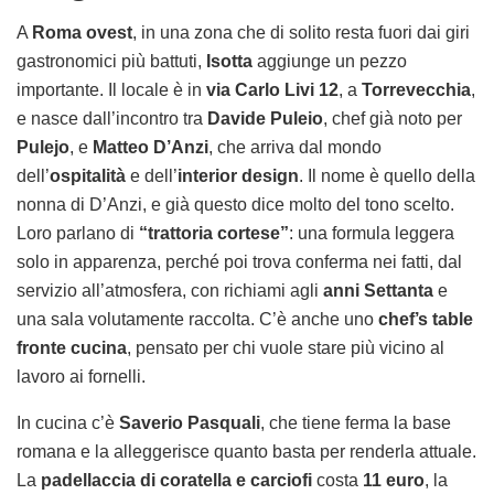
A
Roma ovest
, in una zona che di solito resta fuori dai giri
gastronomici più battuti,
Isotta
aggiunge un pezzo
importante. Il locale è in
via Carlo Livi 12
, a
Torrevecchia
,
e nasce dall’incontro tra
Davide Puleio
, chef già noto per
Pulejo
, e
Matteo D’Anzi
, che arriva dal mondo
dell’
ospitalità
e dell’
interior design
. Il nome è quello della
nonna di D’Anzi, e già questo dice molto del tono scelto.
Loro parlano di
“trattoria cortese”
: una formula leggera
solo in apparenza, perché poi trova conferma nei fatti, dal
servizio all’atmosfera, con richiami agli
anni Settanta
e
una sala volutamente raccolta. C’è anche uno
chef’s table
fronte cucina
, pensato per chi vuole stare più vicino al
lavoro ai fornelli.
In cucina c’è
Saverio Pasquali
, che tiene ferma la base
romana e la alleggerisce quanto basta per renderla attuale.
La
padellaccia di coratella e carciofi
costa
11 euro
, la