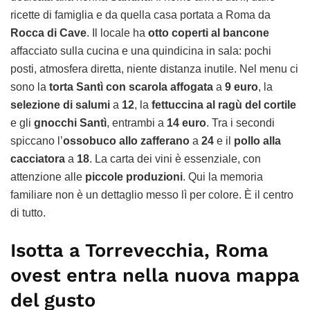
ricette di famiglia e da quella casa portata a Roma da
Rocca di Cave
. Il locale ha
otto coperti al bancone
affacciato sulla cucina e una quindicina in sala: pochi
posti, atmosfera diretta, niente distanza inutile. Nel menu ci
sono la
torta Santì con scarola affogata
a
9 euro
, la
selezione di salumi
a
12
, la
fettuccina al ragù del cortile
e gli
gnocchi Santì
, entrambi a
14 euro
. Tra i secondi
spiccano l’
ossobuco allo zafferano
a
24
e il
pollo alla
cacciatora
a
18
. La carta dei vini è essenziale, con
attenzione alle
piccole produzioni
. Qui la memoria
familiare non è un dettaglio messo lì per colore. È il centro
di tutto.
Isotta a Torrevecchia, Roma
ovest entra nella nuova mappa
del gusto