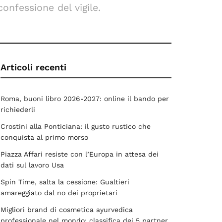
confessione del vigile.
Articoli recenti
Roma, buoni libro 2026-2027: online il bando per
richiederli
Crostini alla Ponticiana: il gusto rustico che
conquista al primo morso
Piazza Affari resiste con l’Europa in attesa dei
dati sul lavoro Usa
Spin Time, salta la cessione: Gualtieri
amareggiato dal no dei proprietari
Migliori brand di cosmetica ayurvedica
professionale nel mondo: classifica dei 5 partner