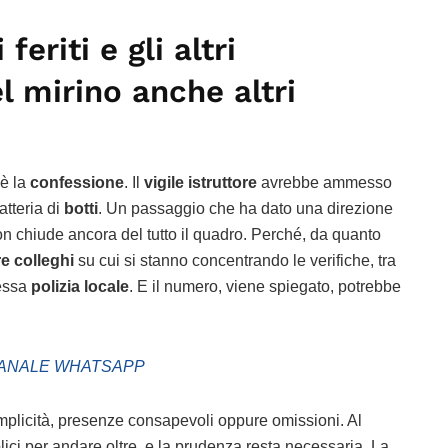
feriti e gli altri
l mirino anche altri
 è la
confessione
. Il
vigile istruttore
avrebbe ammesso
atteria di
botti
. Un passaggio che ha dato una direzione
n chiude ancora del tutto il quadro. Perché, da quanto
re colleghi
su cui si stanno concentrando le verifiche, tra
tessa
polizia locale
. E il numero, viene spiegato, potrebbe
ANALE WHATSAPP
mplicità, presenze consapevoli oppure omissioni. Al
ci per andare oltre, e la prudenza resta necessaria. La