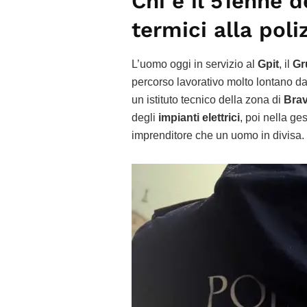
Chi è il 51enne d
termici alla poli
L’uomo oggi in servizio al
Gpit
, il
Gr
percorso lavorativo molto lontano da
un istituto tecnico della zona di
Brav
degli
impianti elettrici
, poi nella g
imprenditore che un uomo in divisa.