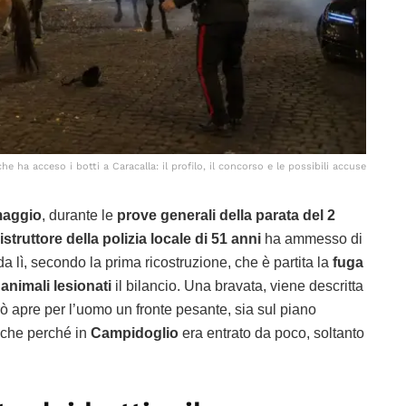
che ha acceso i botti a Caracalla: il profilo, il concorso e le possibili accuse
maggio
, durante le
prove generali della parata del 2
istruttore della polizia locale di 51 anni
ha ammesso di
da lì, secondo la prima ricostruzione, che è partita la
fuga
 animali lesionati
il bilancio. Una bravata, viene descritta
ò apre per l’uomo un fronte pesante, sia sul piano
Anche perché in
Campidoglio
era entrato da poco, soltanto