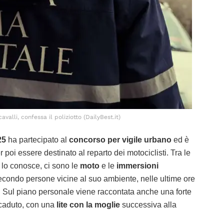
avalli, confessa il poliziotto (DailyBest.it)
25
ha partecipato al
concorso per vigile urbano
ed è
er poi essere destinato al reparto dei motociclisti. Tra le
i lo conosce, ci sono le
moto
e le
immersioni
 secondo persone vicine al suo ambiente, nelle ultime ore
. Sul piano personale viene raccontata anche una forte
ccaduto, con una
lite con la moglie
successiva alla