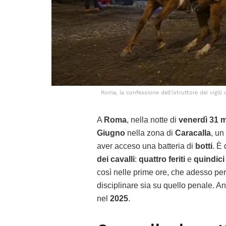
Roma, la confessione dell’istruttore dei vigili 
A
Roma
, nella notte di
venerdì 31 
Giugno
nella zona di
Caracalla
, un
aver acceso una batteria di
botti
. È 
dei cavalli
:
quattro feriti
e
quindici
così nelle prime ore, che adesso per
disciplinare sia su quello penale. 
nel
2025
.