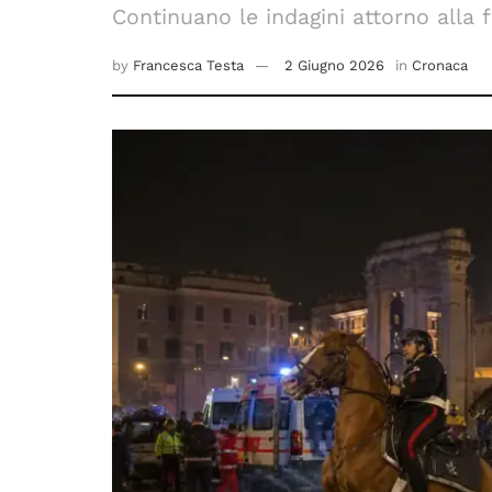
Continuano le indagini attorno alla f
by
Francesca Testa
2 Giugno 2026
in
Cronaca