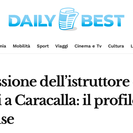
mia
Mobilità
Sport
Viaggi
Cinema e Tv
Cultura
L
ione dell’istruttore 
 a Caracalla: il profi
use