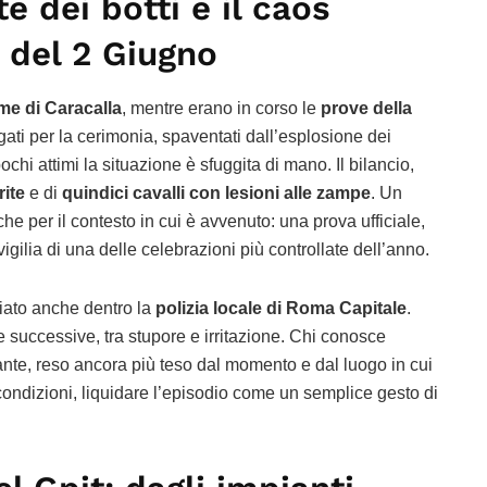
te dei botti e il caos
 del 2 Giugno
me di Caracalla
, mentre erano in corso le
prove della
egati per la cerimonia, spaventati dall’esplosione dei
pochi attimi la situazione è sfuggita di mano. Il bilancio,
rite
e di
quindici cavalli con lesioni alle zampe
. Un
che per il contesto in cui è avvenuto: una prova ufficiale,
 vigilia di una delle celebrazioni più controllate dell’anno.
diato anche dentro la
polizia locale di Roma Capitale
.
re successive, tra stupore e irritazione. Chi conosce
nte, reso ancora più teso dal momento e dal luogo in cui
e condizioni, liquidare l’episodio come un semplice gesto di