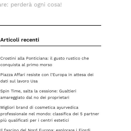
are: perderà ogni cosa!
Articoli recenti
Crostini alla Ponticiana: il gusto rustico che
conquista al primo morso
Piazza Affari resiste con l’Europa in attesa dei
dati sul lavoro Usa
Spin Time, salta la cessione: Gualtieri
amareggiato dal no dei proprietari
Migliori brand di cosmetica ayurvedica
professionale nel mondo: classifica dei 5 partner
più qualificati per i centri estetici
Il fascino del Nord Europa: esplorare i Fiordi