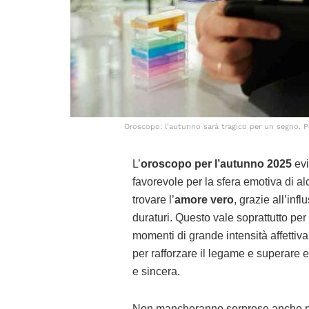
Oroscopo: l'autunno sarà tragico per un segno. Per
L’
oroscopo per l’autunno 2025
evi
favorevole per la sfera emotiva di al
trovare l’
amore vero
, grazie all’inf
duraturi. Questo vale soprattutto per
momenti di grande intensità affettiv
per rafforzare il legame e superare 
e sincera.
Non mancheranno sorprese anche per 