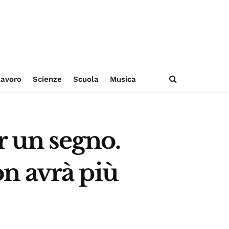
avoro
Scienze
Scuola
Musica
r un segno.
non avrà più