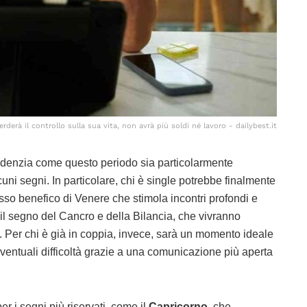
derà il controllo sulla sua vita, non avrà più soldi né lavoro - dailybest.it
denzia come questo periodo sia particolarmente
cuni segni. In particolare, chi è single potrebbe finalmente
lusso benefico di Venere che stimola incontri profondi e
 il segno del Cancro e della Bilancia, che vivranno
a. Per chi è già in coppia, invece, sarà un momento ideale
eventuali difficoltà grazie a una comunicazione più aperta
i segni più riservati, come il
Capricorno
, che