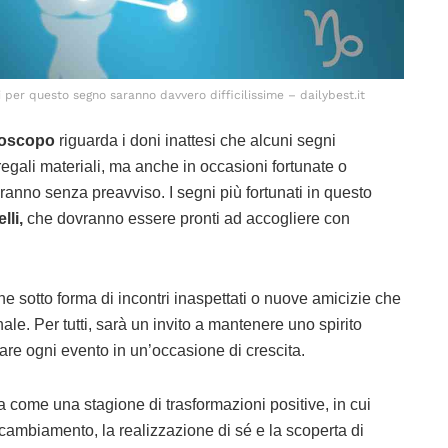
 per questo segno saranno davvero difficilissime – dailybest.it
roscopo
riguarda i doni inattesi che alcuni segni
regali materiali, ma anche in occasioni fortunate o
anno senza preavviso. I segni più fortunati in questo
lli,
che dovranno essere pronti ad accogliere con
e sotto forma di incontri inaspettati o nuove amicizie che
ale. Per tutti, sarà un invito a mantenere uno spirito
mare ogni evento in un’occasione di crescita.
 come una stagione di trasformazioni positive, in cui
l cambiamento, la realizzazione di sé e la scoperta di