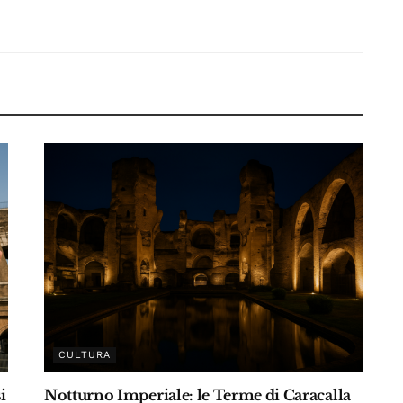
p
di
p
CULTURA
i
Notturno Imperiale: le Terme di Caracalla