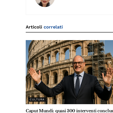
o
n
m
n
s
o
k
k
Articoli
correlati
CULTURA
Caput Mundi: quasi 300 interventi conclus