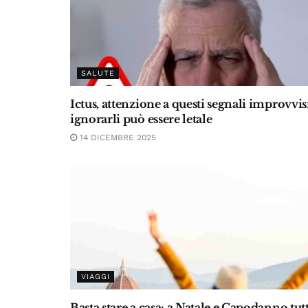
SALUTE
Ictus, attenzione a questi segnali improvvis
ignorarli può essere letale
14 DICEMBRE 2025
VIAGGI
Basta stare a casa: a Natale e Capodanno tutt