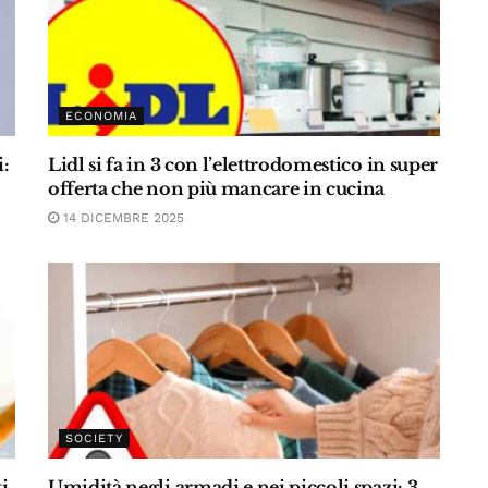
ECONOMIA
i:
Lidl si fa in 3 con l’elettrodomestico in super
offerta che non più mancare in cucina
14 DICEMBRE 2025
SOCIETY
i
Umidità negli armadi e nei piccoli spazi: 3