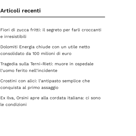
Articoli recenti
Fiori di zucca fritti: il segreto per farli croccanti
e irresistibili
Dolomiti Energia chiude con un utile netto
consolidato da 100 milioni di euro
Tragedia sulla Terni-Rieti: muore in ospedale
l’uomo ferito nell’incidente
Crostini con alici: l’antipasto semplice che
conquista al primo assaggio
Ex Ilva, Orsini apre alla cordata italiana: ci sono
le condizioni