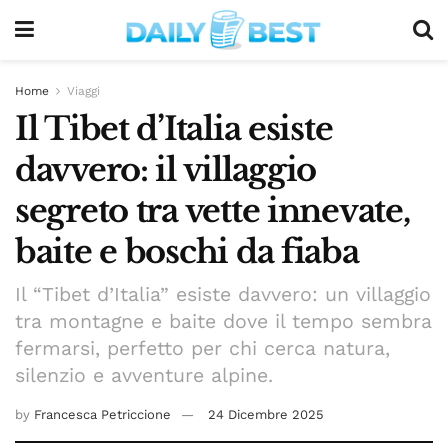
Home
Viaggi
Il Tibet d’Italia esiste
davvero: il villaggio
segreto tra vette innevate,
baite e boschi da fiaba
Il “Tibet d’Italia” esiste davvero: un villaggio
tra montagne e baite dove il tempo sembra
fermarsi, perfetto per chi cerca natura,
silenzio e avventure alpine.
by
Francesca Petriccione
24 Dicembre 2025