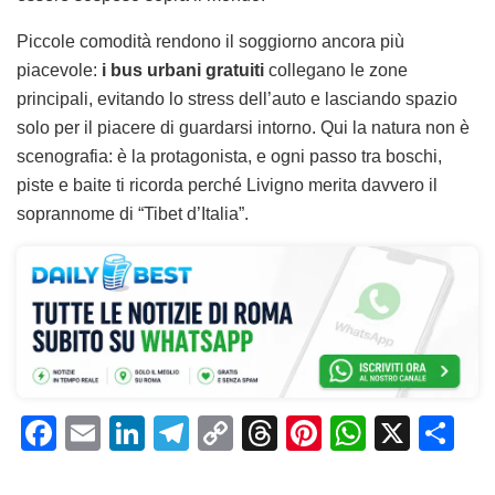
Piccole comodità rendono il soggiorno ancora più
piacevole:
i bus urbani gratuiti
collegano le zone
principali, evitando lo stress dell’auto e lasciando spazio
solo per il piacere di guardarsi intorno. Qui la natura non è
scenografia: è la protagonista, e ogni passo tra boschi,
piste e baite ti ricorda perché Livigno merita davvero il
soprannome di “Tibet d’Italia”.
F
E
Li
T
C
T
Pi
W
X
C
a
m
n
el
o
h
n
h
o