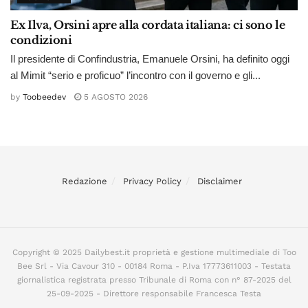
Ex Ilva, Orsini apre alla cordata italiana: ci sono le
condizioni
Il presidente di Confindustria, Emanuele Orsini, ha definito oggi
al Mimit “serio e proficuo” l’incontro con il governo e gli...
by
Toobeedev
5 AGOSTO 2026
Redazione
Privacy Policy
Disclaimer
Copyright © 2025 Dailybest.it proprietà e gestione multimediale di Too
Bee Srl - Via Cavour 310 - 00184 Roma - P.Iva 17773611003 - Testata
giornalistica registrata presso Tribunale di Roma con n° 87-2025 del
25-09-2025 - Direttore responsabile Francesca Testa