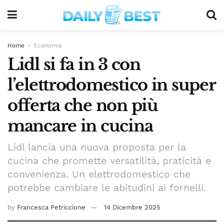
Home
Economia
Lidl si fa in 3 con
l’elettrodomestico in super
offerta che non più
mancare in cucina
Lidl lancia una nuova proposta per la
cucina che promette versatilità, praticità e
convenienza. Un elettrodomestico che
potrebbe cambiare le abitudini ai fornelli.
by
Francesca Petriccione
14 Dicembre 2025