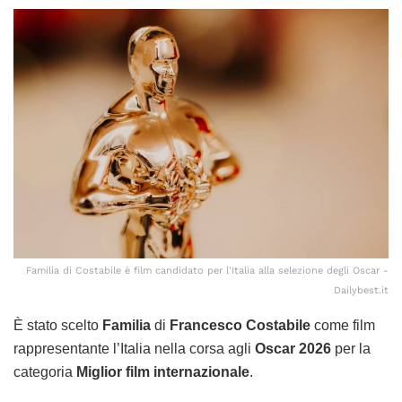
Familia di Costabile è film candidato per l'Italia alla selezione degli Oscar -
Dailybest.it
È stato scelto
Familia
di
Francesco Costabile
come film
rappresentante l’Italia nella corsa agli
Oscar 2026
per la
categoria
Miglior film internazionale
.