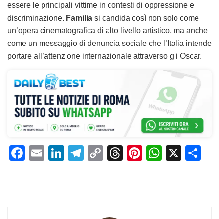
essere le principali vittime in contesti di oppressione e
discriminazione.
Familia
si candida così non solo come
un’opera cinematografica di alto livello artistico, ma anche
come un messaggio di denuncia sociale che l’Italia intende
portare all’attenzione internazionale attraverso gli Oscar.
F
E
Li
T
C
T
Pi
W
X
C
a
m
n
el
o
h
n
h
o
c
ai
k
e
p
re
te
at
n
e
l
e
gr
y
a
re
s
di
b
dI
a
Li
d
st
A
vi