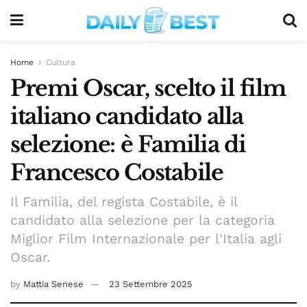
Home
Cultura
Premi Oscar, scelto il film
italiano candidato alla
selezione: è Familia di
Francesco Costabile
Il Familia, del regista Costabile, è il
candidato alla selezione per la categoria
Miglior Film Internazionale per l'Italia agli
Oscar.
by
Mattia Senese
23 Settembre 2025