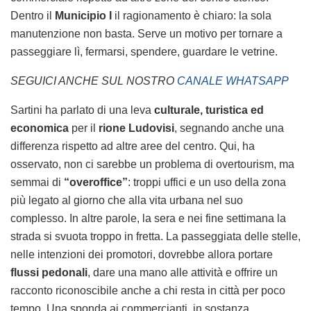
Dentro il
Municipio I
il ragionamento è chiaro: la sola
manutenzione non basta. Serve un motivo per tornare a
passeggiare lì, fermarsi, spendere, guardare le vetrine.
SEGUICI ANCHE SUL NOSTRO
CANALE WHATSAPP
Sartini ha parlato di una leva
culturale, turistica ed
economica
per il
rione Ludovisi
, segnando anche una
differenza rispetto ad altre aree del centro. Qui, ha
osservato, non ci sarebbe un problema di overtourism, ma
semmai di
“overoffice”
: troppi uffici e un uso della zona
più legato al giorno che alla vita urbana nel suo
complesso. In altre parole, la sera e nei fine settimana la
strada si svuota troppo in fretta. La passeggiata delle stelle,
nelle intenzioni dei promotori, dovrebbe allora portare
flussi pedonali
, dare una mano alle attività e offrire un
racconto riconoscibile anche a chi resta in città per poco
tempo. Una sponda ai commercianti, in sostanza.