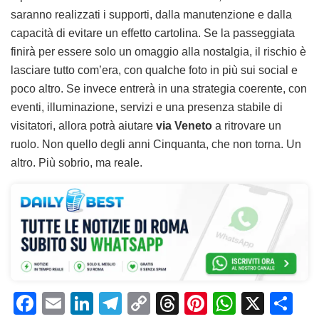
saranno realizzati i supporti, dalla manutenzione e dalla
capacità di evitare un effetto cartolina. Se la passeggiata
finirà per essere solo un omaggio alla nostalgia, il rischio è
lasciare tutto com’era, con qualche foto in più sui social e
poco altro. Se invece entrerà in una strategia coerente, con
eventi, illuminazione, servizi e una presenza stabile di
visitatori, allora potrà aiutare
via Veneto
a ritrovare un
ruolo. Non quello degli anni Cinquanta, che non torna. Un
altro. Più sobrio, ma reale.
F
E
Li
T
C
T
Pi
W
X
C