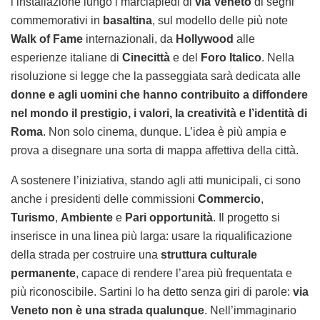
l’installazione lungo i marciapiedi di
via Veneto
di segni
commemorativi in
basaltina
, sul modello delle più note
Walk of Fame
internazionali, da
Hollywood
alle
esperienze italiane di
Cinecittà
e del
Foro Italico
. Nella
risoluzione si legge che la passeggiata sarà dedicata alle
donne e agli uomini che hanno contribuito a diffondere
nel mondo il prestigio, i valori, la creatività e l’identità di
Roma
. Non solo cinema, dunque. L’idea è più ampia e
prova a disegnare una sorta di mappa affettiva della città.
A sostenere l’iniziativa, stando agli atti municipali, ci sono
anche i presidenti delle commissioni
Commercio
,
Turismo
,
Ambiente
e
Pari opportunità
. Il progetto si
inserisce in una linea più larga: usare la riqualificazione
della strada per costruire una
struttura culturale
permanente
, capace di rendere l’area più frequentata e
più riconoscibile. Sartini lo ha detto senza giri di parole:
via
Veneto non è una strada qualunque
. Nell’immaginario