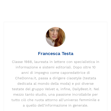
a
m
n
el
o
h
n
h
o
c
ai
k
e
p
re
te
at
n
e
l
e
gr
y
a
re
s
di
b
dI
a
Li
d
st
A
vi
o
n
m
n
s
p
di
o
k
p
k
Francesca Testa
Classe 1988, laureata in lettere con specialistica in
informazione e sistemi editoriali. Dopo oltre 10
anni di impegno come caporedattrice di
CheDonna.it, passa a dirigere ciaostyle (testata
dedicata al mondo della moda) e poi diverse
testate del gruppo Velvet e, infine, DailyBest.it. Nel
mezzo tanto studio, una passione incrollabile per
tutto ciò che ruota attorno all’universo femminile e
a quello dell’informazione in generale.