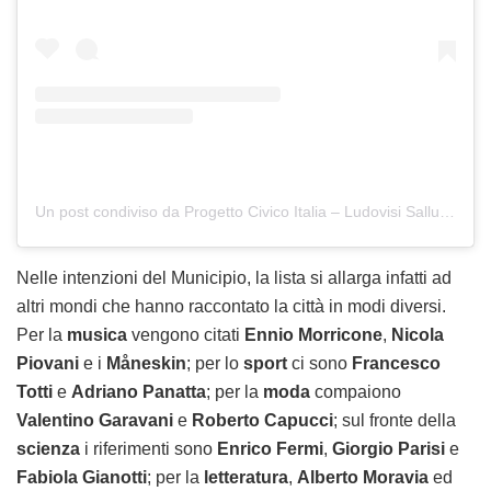
Un post condiviso da Progetto Civico Italia – Ludovisi Sallustiano (@comitatoludovisisallustiano)
Nelle intenzioni del Municipio, la lista si allarga infatti ad
altri mondi che hanno raccontato la città in modi diversi.
Per la
musica
vengono citati
Ennio Morricone
,
Nicola
Piovani
e i
Måneskin
; per lo
sport
ci sono
Francesco
Totti
e
Adriano Panatta
; per la
moda
compaiono
Valentino Garavani
e
Roberto Capucci
; sul fronte della
scienza
i riferimenti sono
Enrico Fermi
,
Giorgio Parisi
e
Fabiola Gianotti
; per la
letteratura
,
Alberto Moravia
ed