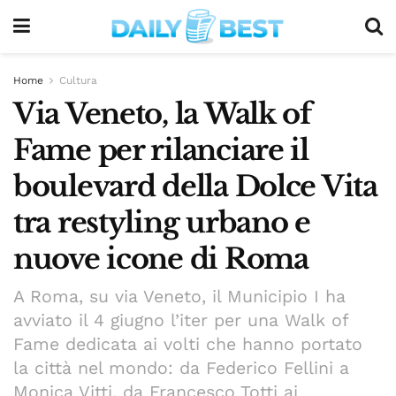
Home
Cultura
Via Veneto, la Walk of
Fame per rilanciare il
boulevard della Dolce Vita
tra restyling urbano e
nuove icone di Roma
A Roma, su via Veneto, il Municipio I ha
avviato il 4 giugno l’iter per una Walk of
Fame dedicata ai volti che hanno portato
la città nel mondo: da Federico Fellini a
Monica Vitti, da Francesco Totti ai