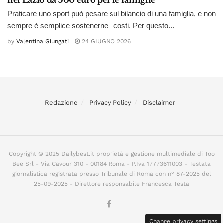
nel Lazio da 500 euro per le famiglie
Praticare uno sport può pesare sul bilancio di una famiglia, e non
sempre è semplice sostenerne i costi. Per questo...
by
Valentina Giungati
24 GIUGNO 2026
Redazione
Privacy Policy
Disclaimer
Copyright © 2025 Dailybest.it proprietà e gestione multimediale di Too
Bee Srl - Via Cavour 310 - 00184 Roma - P.Iva 17773611003 - Testata
giornalistica registrata presso Tribunale di Roma con n° 87-2025 del
25-09-2025 - Direttore responsabile Francesca Testa
Change privacy settings