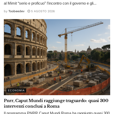
al Mimit “serio e proficuo” l’incontro con il governo e gli...
by
Toobeedev
5 AGOSTO 2026
ECONOMIA
Pnrr, Caput Mundi raggiunge traguardo: quasi 300
interventi conclusi a Roma
Il programma PNRR Caput Mundi Roma ha raggiunto quasi 300