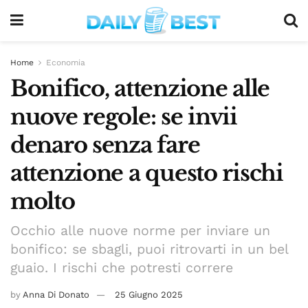
Home
Economia
Bonifico, attenzione alle
nuove regole: se invii
denaro senza fare
attenzione a questo rischi
molto
Occhio alle nuove norme per inviare un
bonifico: se sbagli, puoi ritrovarti in un bel
guaio. I rischi che potresti correre
by
Anna Di Donato
25 Giugno 2025