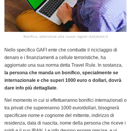
Bonifico, attenzione alle nuove regole-dailybest.it
Nello specifico GAFI ente che combatte il riciclaggio di
denaro e i finanziamenti a cellule terroristiche, ha
aggiornato una sua norma detta Travel Rule. In sostanza,
la persona che manda un bonifico, specialmente se
internazionale e che superi 1000 euro o dollari, dovrà
dare info più dettagliate
.
Nel momento in cui si effettueranno bonifici internazionali o
tra privati che supereranno 1000 euro/dollari, bisognerà
specificare nome e cognome del mittente, indirizzo di
residenza, data di nascita, nome della persona che riceve i
soldi e il suo IBAN. Le info devono essere precise, e vi