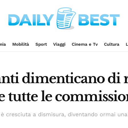
mia
Mobilità
Sport
Viaggi
Cinema e Tv
Cultura
L
anti dimenticano di 
e tutte le commissio
i è cresciuta a dismisura, diventando ormai una