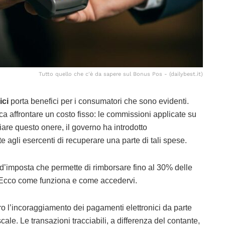
Tutto quello che c'è da sapere sul Bonus Pos - (dailybest.it)
ici
porta benefici per i consumatori che sono evidenti.
ca affrontare un costo fisso: le commissioni applicate su
are questo onere, il governo ha introdotto
 agli esercenti di recuperare una parte di tali spese.
o d’imposta che permette di rimborsare fino al 30% delle
. Ecco come funziona e come accedervi.
tro l’incoraggiamento dei pagamenti elettronici da parte
scale. Le transazioni tracciabili, a differenza del contante,