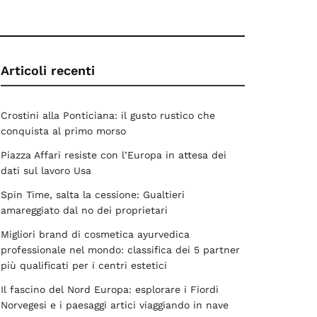
Articoli recenti
Crostini alla Ponticiana: il gusto rustico che
conquista al primo morso
Piazza Affari resiste con l’Europa in attesa dei
dati sul lavoro Usa
Spin Time, salta la cessione: Gualtieri
amareggiato dal no dei proprietari
Migliori brand di cosmetica ayurvedica
professionale nel mondo: classifica dei 5 partner
più qualificati per i centri estetici
Il fascino del Nord Europa: esplorare i Fiordi
Norvegesi e i paesaggi artici viaggiando in nave