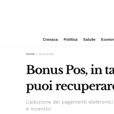
Cronaca
Politica
Salute
Econo
Home
Economia
Bonus Pos, in t
puoi recuperar
L’adozione dei pagamenti elettronic
e incentivi