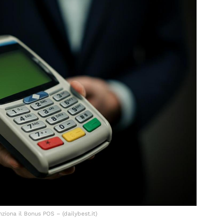
ziona il Bonus POS – (dailybest.it)