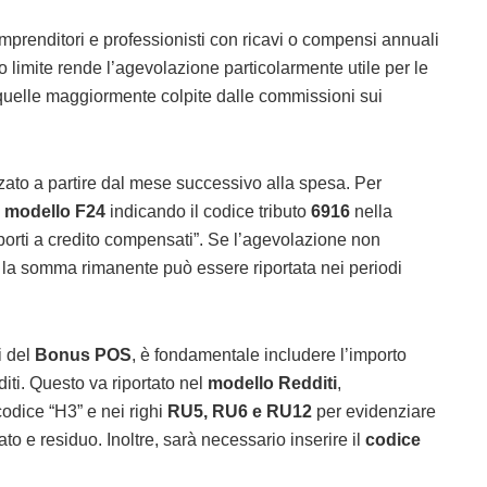
 imprenditori e professionisti con ricavi o compensi annuali
 limite rende l’agevolazione particolarmente utile per le
quelle maggiormente colpite dalle commissioni sui
zzato a partire dal mese successivo alla spesa. Per
l
modello F24
indicando il codice tributo
6916
nella
porti a credito compensati”. Se l’agevolazione non
, la somma rimanente può essere riportata nei periodi
i del
Bonus POS
, è fondamentale includere l’importo
iti. Questo va riportato nel
modello Redditi
,
codice “H3” e nei righi
RU5, RU6 e RU12
per evidenziare
zato e residuo. Inoltre, sarà necessario inserire il
codice