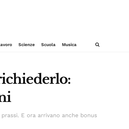
avoro
Scienze
Scuola
Musica
richiederlo:
ni
 prassi. E ora arrivano anche bonus