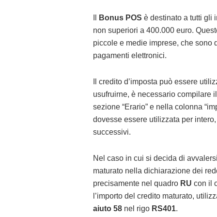
Il
Bonus POS
è destinato a tutti gli
non superiori a 400.000 euro. Questo
piccole e medie imprese, che sono 
pagamenti elettronici.
Il credito d’imposta può essere utili
usufruirne, è necessario compilare i
sezione “Erario” e nella colonna “im
dovesse essere utilizzata per intero
successivi.
Nel caso in cui si decida di avvalers
maturato nella dichiarazione dei redd
precisamente nel quadro
RU
con il 
l’importo del credito maturato, utiliz
aiuto 58
nel rigo
RS401
.