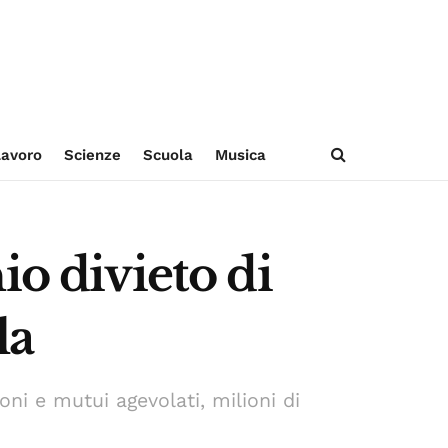
avoro
Scienze
Scuola
Musica
io divieto di
la
oni e mutui agevolati, milioni di