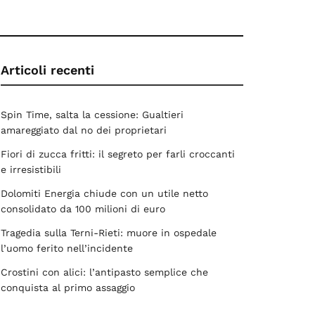
Articoli recenti
Spin Time, salta la cessione: Gualtieri
amareggiato dal no dei proprietari
Fiori di zucca fritti: il segreto per farli croccanti
e irresistibili
Dolomiti Energia chiude con un utile netto
consolidato da 100 milioni di euro
Tragedia sulla Terni-Rieti: muore in ospedale
l’uomo ferito nell’incidente
Crostini con alici: l’antipasto semplice che
conquista al primo assaggio