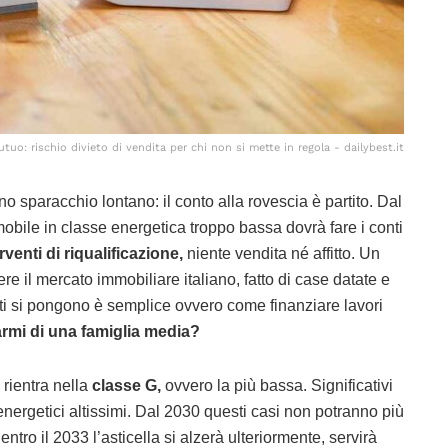
tuo: rischio divieto di vendita per chi non si mette in regola - dailybest.it
o sparacchio lontano: il conto alla rovescia è partito. Dal
bile in classe energetica troppo bassa dovrà fare i conti
rventi di riqualificazione,
niente vendita né affitto. Un
 il mercato immobiliare italiano, fatto di case datate e
ti si pongono è semplice ovvero come finanziare lavori
armi di una famiglia media?
 rientra nella
classe G,
ovvero la più bassa. Significativi
energetici altissimi. Dal 2030 questi casi non potranno più
entro il 2033 l’asticella si alzerà ulteriormente, servirà