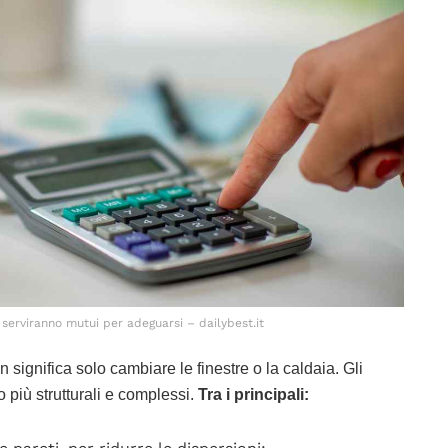
serviranno mutui per adeguarsi – dailybest.it
 significa solo cambiare le finestre o la caldaia. Gli
no più strutturali e complessi.
Tra i principali: