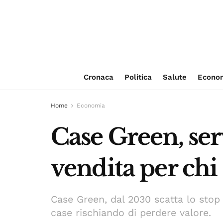
Cronaca
Politica
Salute
Econo
Home
Economia
Case Green, ser
vendita per chi
Case Green, dal 2030 scatta lo stop p
case rischiando di perdere valore.