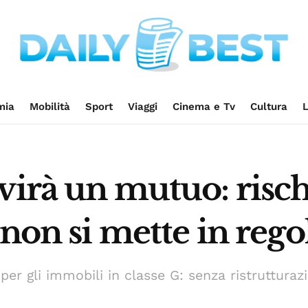
mia
Mobilità
Sport
Viaggi
Cinema e Tv
Cultura
L
virà un mutuo: risch
 non si mette in rego
er gli immobili in classe G: senza ristrutturazi