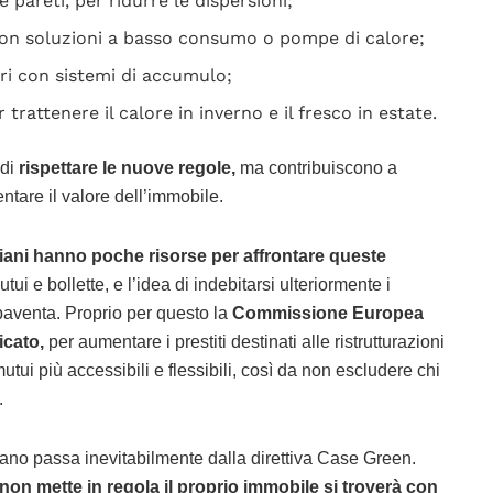
 pareti, per ridurre le dispersioni;
 con soluzioni a basso consumo o pompe di calore;
ari con sistemi di accumulo;
r trattenere il calore in inverno e il fresco in estate.
 di
rispettare le nuove regole,
ma contribuiscono a
ntare il valore dell’immobile.
taliani hanno poche risorse per affrontare queste
utui e bollette, e l’idea di indebitarsi ulteriormente i
spaventa. Proprio per questo la
Commissione Europea
icato,
per aumentare i prestiti destinati alle ristrutturazioni
utui più accessibili e flessibili, così da non escludere chi
.
liano passa inevitabilmente dalla direttiva Case Green.
non mette in regola il proprio immobile si troverà con