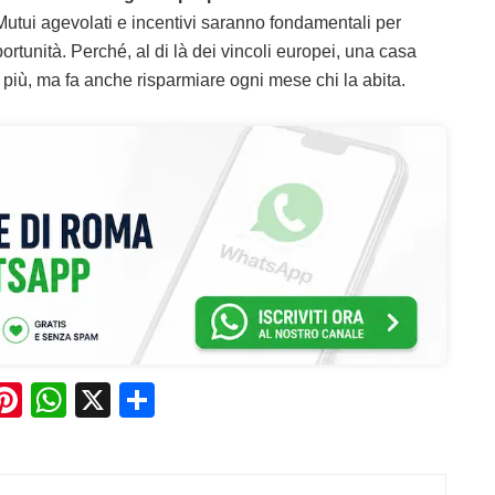
utui agevolati e incentivi saranno fondamentali per
rtunità. Perché, al di là dei vincoli europei, una casa
iù, ma fa anche risparmiare ogni mese chi la abita.
Pi
W
X
C
n
h
o
e
te
at
n