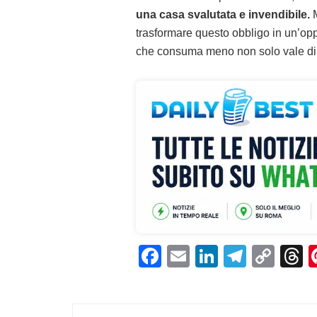
una casa svalutata e invendibile.
M
trasformare questo obbligo in un’oppo
che consuma meno non solo vale di p
F
E
Li
T
C
T
a
m
n
el
o
h
c
ai
k
e
p
r