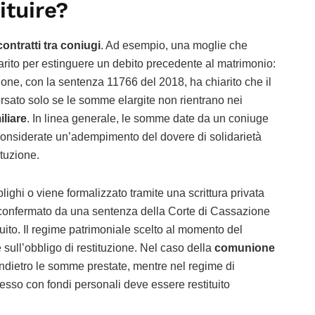
ituire?
contratti tra coniugi
. Ad esempio, una moglie che
rito per estinguere un debito precedente al matrimonio:
ione, con la sentenza 11766 del 2018, ha chiarito che il
rsato solo se le somme elargite non rientrano nei
iliare
. In linea generale, le somme date da un coniuge
 considerate un’adempimento del dovere di solidarietà
ituzione.
bblighi o viene formalizzato tramite una scrittura privata
e confermato da una sentenza della Corte di Cassazione
tuito. Il regime patrimoniale scelto al momento del
 sull’obbligo di restituzione. Nel caso della
comunione
indietro le somme prestate, mentre nel regime di
cesso con fondi personali deve essere restituito