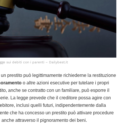
gge sui debiti con i parenti – Dailybest.it
n prestito può legittimamente richiederne la restituzione
noramento
o altre azioni esecutive per tutelare i propri
stito, anche se contratto con un familiare, può esporre il
erie. La legge prevede che il creditore possa agire con
bitore, inclusi quelli futuri, indipendentemente dalla
rente che ha concesso un prestito può attivare procedure
 anche attraverso il pignoramento dei beni.