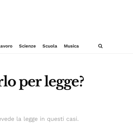
avoro
Scienze
Scuola
Musica
lo per legge?
vede la legge in questi casi.