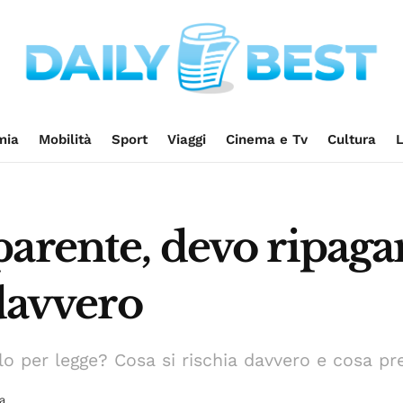
mia
Mobilità
Sport
Viaggi
Cinema e Tv
Cultura
L
arente, devo ripagar
 davvero
o per legge? Cosa si rischia davvero e cosa pre
a