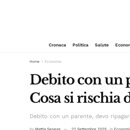
Cronaca
Politica
Salute
Econo
Home
Economia
Debito con un p
Cosa si rischia
Debito con un parente, devo ripagarl
by
Mattia Senese
22 Settembre 2025
in
Economi