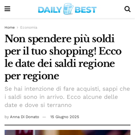
Home
Economia
Non spendere più soldi
per il tuo shopping! Ecco
le date dei saldi regione
per regione
Se hai intenzione di fare acquisti, sappi che
i saldi sono in arrivo. Ecco alcune delle
date e dove si terranno
by
Anna Di Donato
15 Giugno 2025