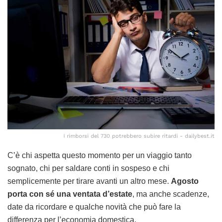
I rimborsi del 730 potrebbero subire ritardi - dailybest.it
C’è chi aspetta questo momento per un viaggio tanto
sognato, chi per saldare conti in sospeso e chi
semplicemente per tirare avanti un altro mese.
Agosto
porta con sé una ventata d’estate
, ma anche scadenze,
date da ricordare e qualche novità che può fare la
differenza per l’economia domestica.