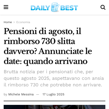
Home
Economia
Pensioni di agosto, il
rimborso 730 slitta
davvero? Annunciate le
date: quando arrivano
Brutta notizia per i pensionati che, per
questo agosto 2025, aspettavano con ansia
il rimborso 730 che potrebbe non arrivare.
by
Michele Messina
17 Luglio 2025