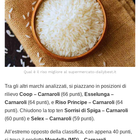
Qual è il riso migliore al supermercato-dailybest.it
Tra gli altri marchi analizzati, si piazzano in posizioni di
rilievo
Coop – Carnaroli
(66 punti),
Esselunga –
Carnaroli
(64 punti), e
Riso Principe – Carnaroli
(64
punti). Chiudono la top ten
Sorrisi di Spiga – Carnaroli
(60 punti) e
Selex – Carnaroli
(59 punti).
All’estremo opposto della classifica, con appena 40 punti,
si trova il prodotto
Mondella (MD) – Carnaroli
,