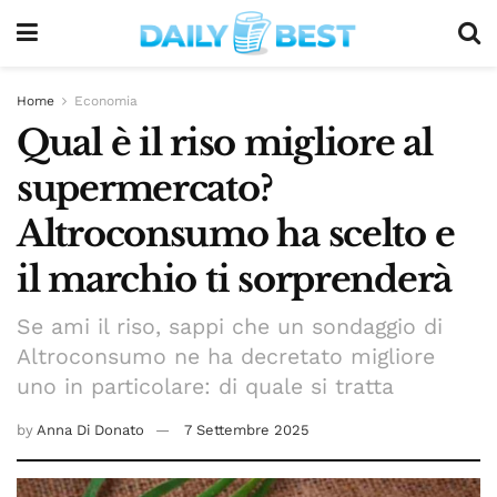
Home
Economia
Qual è il riso migliore al
supermercato?
Altroconsumo ha scelto e
il marchio ti sorprenderà
Se ami il riso, sappi che un sondaggio di
Altroconsumo ne ha decretato migliore
uno in particolare: di quale si tratta
by
Anna Di Donato
7 Settembre 2025