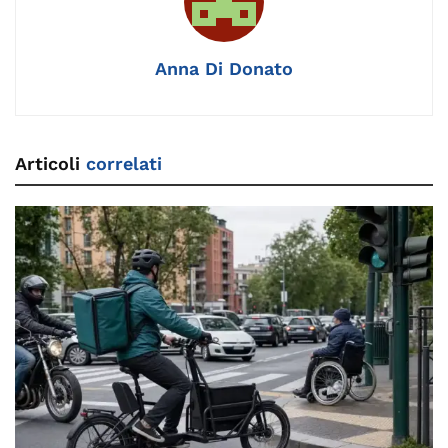
o
k
p
k
Anna Di Donato
Articoli
correlati