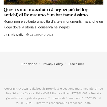
FOOD
Questi sono in assoluto i 5 negozi più belli (e
antichi) di Roma: uno è un bar famosissimo
Roma non è soltanto una città d’arte e monumenti, ma anche un
luogo dove la storia si conserva nei negozi...
by
Silvia Dalia
22 GIUGNO 2026
Redazione
Privacy Policy
Disclaimer
Copyright © 2025 Dailybest.it proprietà e gestione multimediale di Too
Bee Srl - Via Cavour 310 - 00184 Roma - P.Iva 17773611003 - Testata
giornalistica registrata presso Tribunale di Roma con n° 87-2025 del
25-09-2025 - Direttore responsabile Francesca Testa