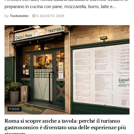
preparano in cucina con pane, mozzarella, burro, latte e...
by
Toobeedev
5 AGOSTO 2026
FOOD
Roma si scopre anche a tavola: perché il turismo
gastronomico è diventato una delle esperienze più
ricercate