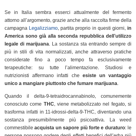
Se in Italia sembra esserci attualmente del fermento
attorno all’argomento, grazie anche alla raccolta firme della
campagna
Legalizziamo
, partita proprio in questi giorni,
in
America sono già alla seconda repubblica dell’utilizzo
legale di marijuana
. La sostanza sta entrando sempre di
più in stili di vita normalizzati, anche attraverso pratiche
considerate fino a poco tempo fa esclusivamente
terapeutiche: su tutte l’alimentazione. Studiosi e
nutrizionisti affermano infatti che
esiste un vantaggio
unico a mangiare piuttosto che fumare marijuana
.
Quando il delta-9-tetraidrocannabinolo, comunemente
conosciuto come
THC
, viene metabolizzato nel fegato, si
trasforma infatti in 11-idrossi-delta-9-THC, diventando una
sostanza presumibilmente più psicoattiva. La weed
commestibile
acquista un sapore più forte e duraturo
: le
persone possono godere degli effetti benefici dell’erba più