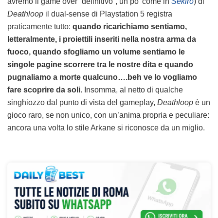
avremo il game over “definitivo”, un po’ come in
Sekiro
) di
Deathloop
il dual-sense di Playstation 5 registra
praticamente tutto:
quando ricarichiamo sentiamo,
letteralmente, i proiettili inseriti nella nostra arma da
fuoco, quando sfogliamo un volume sentiamo le
singole pagine scorrere tra le nostre dita e quando
pugnaliamo a morte qualcuno….beh ve lo vogliamo
fare scoprire da soli.
Insomma, al netto di qualche
singhiozzo dal punto di vista del gameplay,
Deathloop
è un
gioco raro, se non unico, con un’anima propria e peculiare:
ancora una volta lo stile Arkane si riconosce da un miglio.