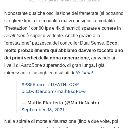
Si, ci vuole decisamente qualcosa da bere
Nonostante qualche oscillazione del framerate (si potranno
scegliere fino a tre modalità ma vi consiglio la modalità
“Prestazioni” con60 fps e 4k dinamici) sparare e correre in
Deathloop
è super divertente. Anche grazie alla
“prestazione” pazzesca del controller Dual Sense.
Ecco,
molto probabilmente qui abbiamo davvero toccato uno
dei primi vertici della nona generazione
, arrivando ai
livelli di
AstroBot
e superando, di gran lunga, i già
interessanti e lusinghieri risultati di
Returnal
.
#PS5Share
,
#DEATHLOOP
pic.twitter.com/mzlh8sqPDw
— Mattia Eleuterio (@MattiaNesto)
September 13, 2021
Nella spirale di morte e risurrezione (fino a due volte, poi