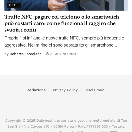
GEEK
Truffe NFC, pagare col telefono o lo smartwatch
può costarti caro: come funziona il raggiro che
svuota i conti
Proprio lì si infilano le nuove truffe NFC, sempre più frequenti e
aggressive. Nel mirino ci sono soprattutto gli smartphone...
by
Roberto Torcolacci
3 GIUGNO 2026
Redazione
Privacy Policy
Disclaimer
Copyright © 2025 Dailybest.it proprietà e gestione multimediale di Too
Bee Srl - Via Cavour 310 - 00184 Roma - P.Iva 17773611003 - Testata