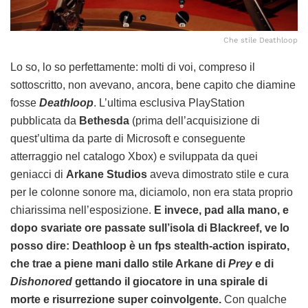
Che stile Deathloop
Lo so, lo so perfettamente: molti di voi, compreso il
sottoscritto, non avevano, ancora, bene capito che diamine
fosse
Deathloop
. L’ultima esclusiva PlayStation
pubblicata da
Bethesda
(prima dell’acquisizione di
quest’ultima da parte di Microsoft e conseguente
atterraggio nel catalogo Xbox) e sviluppata da quei
geniacci di
Arkane Studios
aveva dimostrato stile e cura
per le colonne sonore ma, diciamolo, non era stata proprio
chiarissima nell’esposizione.
E invece, pad alla mano, e
dopo svariate ore passate sull’isola di Blackreef, ve lo
posso dire: Deathloop è un fps stealth-action ispirato,
che trae a piene mani dallo stile Arkane di
Prey
e di
Dishonored
gettando il giocatore in una spirale di
morte e risurrezione super coinvolgente.
Con qualche