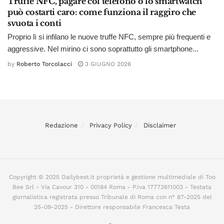
Truffe NFC, pagare col telefono o lo smartwatch
può costarti caro: come funziona il raggiro che
svuota i conti
Proprio lì si infilano le nuove truffe NFC, sempre più frequenti e
aggressive. Nel mirino ci sono soprattutto gli smartphone...
by
Roberto Torcolacci
3 GIUGNO 2026
Redazione
Privacy Policy
Disclaimer
Copyright © 2025 Dailybest.it proprietà e gestione multimediale di Too
Bee Srl - Via Cavour 310 - 00184 Roma - P.Iva 17773611003 - Testata
giornalistica registrata presso Tribunale di Roma con n° 87-2025 del
25-09-2025 - Direttore responsabile Francesca Testa