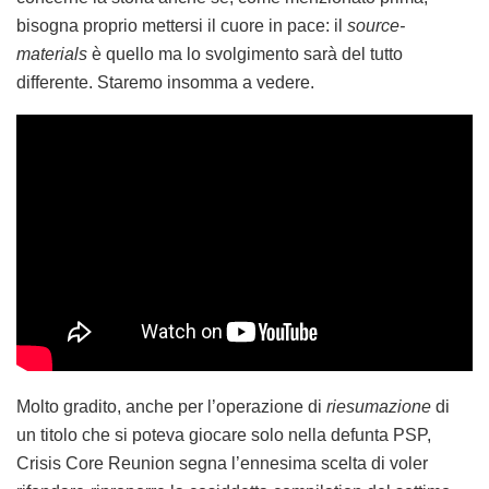
bisogna proprio mettersi il cuore in pace: il
source-
materials
è quello ma lo svolgimento sarà del tutto
differente. Staremo insomma a vedere.
Molto gradito, anche per l’operazione di
riesumazione
di
un titolo che si poteva giocare solo nella defunta PSP,
Crisis Core Reunion segna l’ennesima scelta di voler