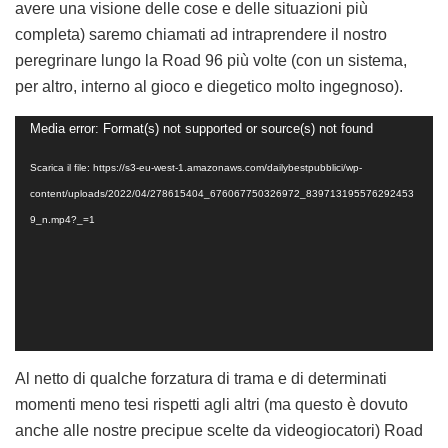
avere una visione delle cose e delle situazioni più
completa) saremo chiamati ad intraprendere il nostro
peregrinare lungo la Road 96 più volte (con un sistema,
per altro, interno al gioco e diegetico molto ingegnoso).
Video
Media error: Format(s) not supported or source(s) not found
Player
Scarica il file: https://s3-eu-west-1.amazonaws.com/dailybestpubblici/wp-
content/uploads/2022/04/278615404_676067750326972_839713195576292453
9_n.mp4?_=1
Al netto di qualche forzatura di trama e di determinati
momenti meno tesi rispetti agli altri (ma questo è dovuto
anche alle nostre precipue scelte da videogiocatori) Road