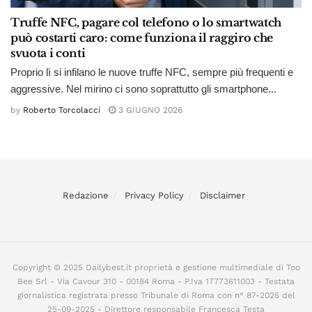
Truffe NFC, pagare col telefono o lo smartwatch
può costarti caro: come funziona il raggiro che
svuota i conti
Proprio lì si infilano le nuove truffe NFC, sempre più frequenti e
aggressive. Nel mirino ci sono soprattutto gli smartphone...
by
Roberto Torcolacci
3 GIUGNO 2026
Redazione
Privacy Policy
Disclaimer
Copyright © 2025 Dailybest.it proprietà e gestione multimediale di Too
Bee Srl - Via Cavour 310 - 00184 Roma - P.Iva 17773611003 - Testata
giornalistica registrata presso Tribunale di Roma con n° 87-2025 del
25-09-2025 - Direttore responsabile Francesca Testa