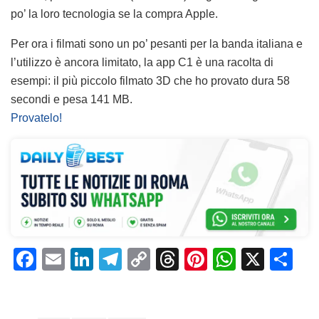
po’ la loro tecnologia se la compra Apple.
Per ora i filmati sono un po’ pesanti per la banda italiana e
l’utilizzo è ancora limitato, la app C1 è una racolta di
esempi: il più piccolo filmato 3D che ho provato dura 58
secondi e pesa 141 MB.
Provatelo!
F
E
Li
T
C
T
Pi
W
X
C
a
m
n
el
o
h
n
h
o
c
ai
k
e
p
re
te
at
n