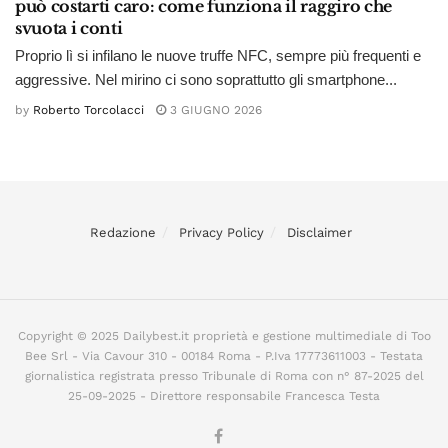
può costarti caro: come funziona il raggiro che
svuota i conti
Proprio lì si infilano le nuove truffe NFC, sempre più frequenti e
aggressive. Nel mirino ci sono soprattutto gli smartphone...
by
Roberto Torcolacci
3 GIUGNO 2026
Redazione
Privacy Policy
Disclaimer
Copyright © 2025 Dailybest.it proprietà e gestione multimediale di Too
Bee Srl - Via Cavour 310 - 00184 Roma - P.Iva 17773611003 - Testata
giornalistica registrata presso Tribunale di Roma con n° 87-2025 del
25-09-2025 - Direttore responsabile Francesca Testa