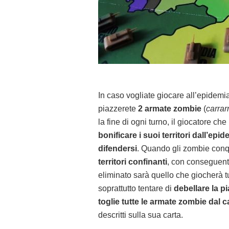
In caso vogliate giocare all’epidemia
piazzerete
2 armate zombie
(
carrar
la fine di ogni turno, il giocatore ch
bonificare i suoi territori dall’epi
difendersi
. Quando gli zombie conqui
territori confinanti
, con conseguente
eliminato sarà quello che giocherà tu
soprattutto tentare di
debellare la p
toglie tutte le armate zombie dal c
descritti sulla sua carta.