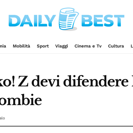
mia
Mobilità
Sport
Viaggi
Cinema e Tv
Cultura
L
o! Z devi difendere 
zombie
alo