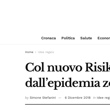
Cronaca
Politica
Salute
Econo
Home
Idee regalo
Col nuovo Risik
dall’epidemia 
by
Simone Stefanini
6 Dicembre 2018
in
Idee reg