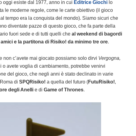
oggi esiste dal 1977, anno in cui
Editrice Giochi
lo
tta le moderne regole, come le carte obiettivo (il gioco
o al tempo era la conquista del mondo). Siamo sicuri che
no diventate pazze di questo gioco, che fa parte della
rio fuori sede e di tutti quelli che
al weekend di bagordi
 amici e la partitona di Risiko! da minimo tre ore
.
se non c’avete mai giocato possiamo solo dirvi
Vergogna,
i o avete voglia di cambiamento, potrebbe venirvi
ne del gioco, che negli anni è stato declinato in varie
a Roma di
SPQRisiko!
a quella del futuro (
FutuRisiko!
,
re degli Anelli
e di
Game of Thrones
.