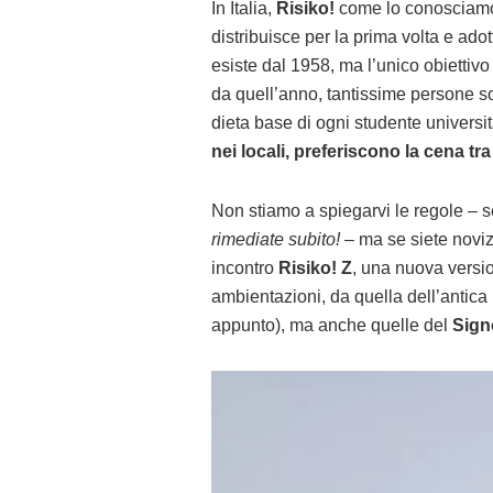
In Italia,
Risiko!
come lo conosciamo 
distribuisce per la prima volta e ado
esiste dal 1958, ma l’unico obiettiv
da quell’anno, tantissime persone so
dieta base di ogni studente universita
nei locali, preferiscono la cena tra
Non stiamo a spiegarvi le regole – 
rimediate subito!
– ma se siete noviz
incontro
Risiko! Z
, una nuova versio
ambientazioni, da quella dell’antic
appunto), ma anche quelle del
Signo