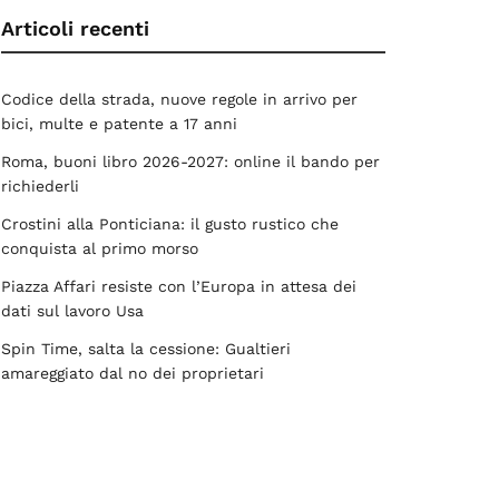
Articoli recenti
Codice della strada, nuove regole in arrivo per
bici, multe e patente a 17 anni
Roma, buoni libro 2026-2027: online il bando per
richiederli
Crostini alla Ponticiana: il gusto rustico che
conquista al primo morso
Piazza Affari resiste con l’Europa in attesa dei
dati sul lavoro Usa
Spin Time, salta la cessione: Gualtieri
amareggiato dal no dei proprietari