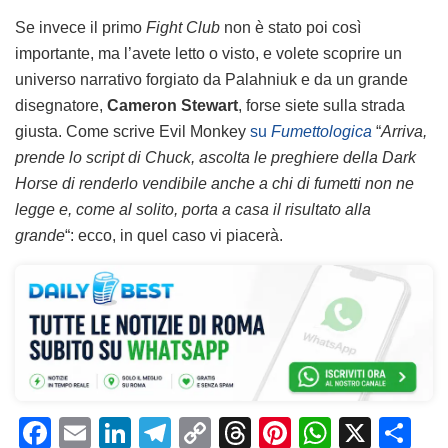
Se invece il primo
Fight Club
non è stato poi così
importante, ma l’avete letto o visto, e volete scoprire un
universo narrativo forgiato da Palahniuk e da un grande
disegnatore,
Cameron Stewart
, forse siete sulla strada
giusta. Come scrive Evil Monkey
su
Fumettologica
“
Arriva,
prende lo script di Chuck, ascolta le preghiere della Dark
Horse di renderlo vendibile anche a chi di fumetti non ne
legge e, come al solito, porta a casa il risultato alla
grande
“: ecco, in quel caso vi piacerà.
F
E
Li
T
C
T
Pi
W
X
C