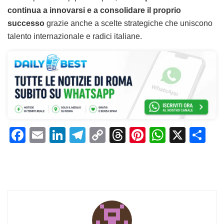
continua a innovarsi e a consolidare il proprio
successo
grazie anche a scelte strategiche che uniscono
talento internazionale e radici italiane.
F
E
Li
T
C
T
Pi
W
X
C
a
m
n
el
o
h
n
h
o
c
ai
k
e
p
re
te
at
n
e
l
e
gr
y
a
re
s
di
b
dI
a
Li
d
st
A
vi
o
n
m
n
s
p
di