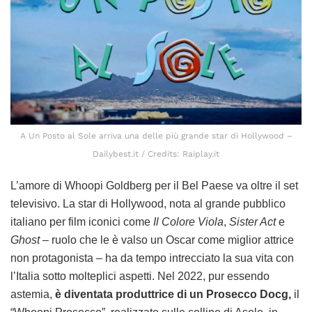
A Un Posto al Sole arriva una delle più grande star di Hollywood –
Dailybest.it / Credits: Raiplay.it
L’amore di Whoopi Goldberg per il Bel Paese va oltre il set
televisivo. La star di Hollywood, nota al grande pubblico
italiano per film iconici come
Il Colore Viola
,
Sister Act
e
Ghost
– ruolo che le è valso un Oscar come miglior attrice
non protagonista – ha da tempo intrecciato la sua vita con
l’Italia sotto molteplici aspetti. Nel 2022, pur essendo
astemia,
è diventata produttrice di un Prosecco Docg,
il