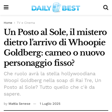
Home
TV e Cinema
Un Posto al Sole, il mistero
dietro l’arrivo di Whoopie
Goldberg: cameo o nuovo
personaggio fisso?
Che ruolo avrà la stella hollywoodiana
Woopi Goldberg nella soap di Rai Tre, Un
Posto al Sole? Tutto quello che c'è da
sapere.
by
Mattia Senese
1 Luglio 2025