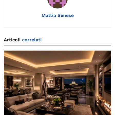
o
k
p
k
Mattia Senese
Articoli
correlati