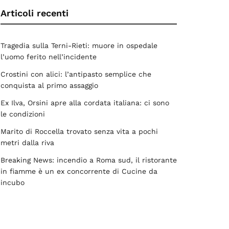
Articoli recenti
Tragedia sulla Terni-Rieti: muore in ospedale
l’uomo ferito nell’incidente
Crostini con alici: l’antipasto semplice che
conquista al primo assaggio
Ex Ilva, Orsini apre alla cordata italiana: ci sono
le condizioni
Marito di Roccella trovato senza vita a pochi
metri dalla riva
Breaking News: incendio a Roma sud, il ristorante
in fiamme è un ex concorrente di Cucine da
incubo