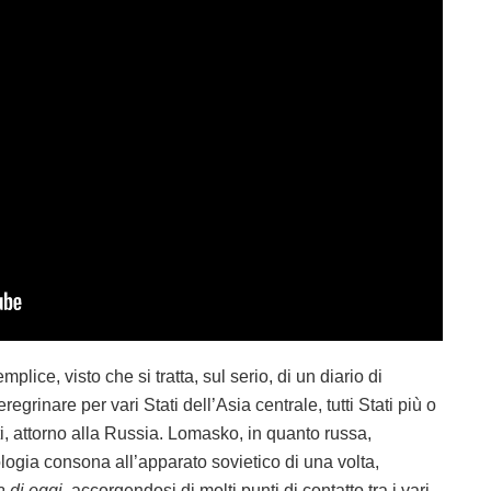
mplice, visto che si tratta, sul serio, di un diario di
regrinare per vari Stati dell’Asia centrale, tutti Stati più o
i, attorno alla Russia. Lomasko, in quanto russa,
ologia consona all’apparato sovietico di una volta,
a di oggi
, accorgendosi di molti punti di contatto tra i vari