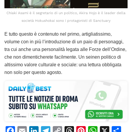
Chiaki Asami è il segretario di un politico, Akira Hojo è il leader della
società Hokushokai sono i protagonisti di Sanctuary
E tutto questo è contenuto nel primo, artigliatissimo,
volume con in più l’introduzione di un paio di personaggi,
tra cui anche una personalità legata alle Forze dell’Ordine,
che non dimenticherete facilmente. Un seinen politico di
altissimo valore culturale e sociale: una lettura obbligata
non solo per questo agosto.
F
E
Li
T
C
T
Pi
W
X
C