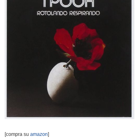
[compra su
amazon
]