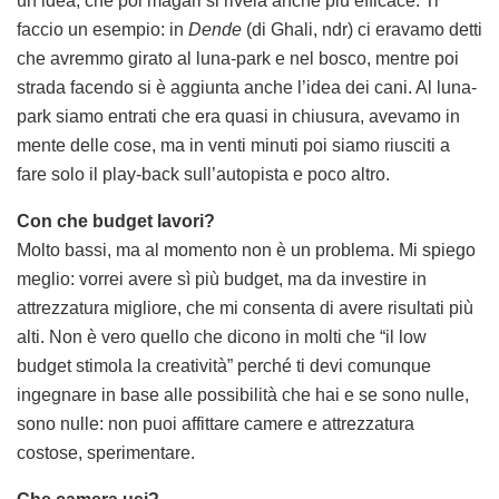
un’idea, che poi magari si rivela anche più efficace. Ti
faccio un esempio: in
Dende
(di Ghali, ndr) ci eravamo detti
che avremmo girato al luna-park e nel bosco, mentre poi
strada facendo si è aggiunta anche l’idea dei cani. Al luna-
park siamo entrati che era quasi in chiusura, avevamo in
mente delle cose, ma in venti minuti poi siamo riusciti a
fare solo il play-back sull’autopista e poco altro.
Con che budget lavori?
Molto bassi, ma al momento non è un problema. Mi spiego
meglio: vorrei avere sì più budget, ma da investire in
attrezzatura migliore, che mi consenta di avere risultati più
alti. Non è vero quello che dicono in molti che “il low
budget stimola la creatività” perché ti devi comunque
ingegnare in base alle possibilità che hai e se sono nulle,
sono nulle: non puoi affittare camere e attrezzatura
costose, sperimentare.