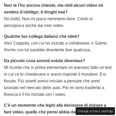
Non te l’ho ancora chiesto, ma visti alcuni video mi
sembra d’obbligo: ti droghi mai?
No (
ride
). Non mi piace nemmeno bere. Credo si
percepisca anche dai miei video.
Qualche tuo collega italiano che stimi?
Alex Coppola, con cui ho iniziato a collaborare, e Salmo.
Anche con lui sarebbe divertente fare qualcosa.
Da piccolo cosa avresti voluto diventare?
Mi ricordo che in prima elementare mi avevano fatto un test
in cui ce lo chiedevano e avevo risposto il muratore. Ero
fissato. Più avanti avevo iniziato a pensare che avrei
lavorato nel mercato delle auto. Poi mi sono trasferito a
Brescia e lì ho iniziato con i video.
C’è un momento che leghi alla decisione di iniziare a
Change privacy settings
fare video, quello che pensi abbia dato il via a tutto?