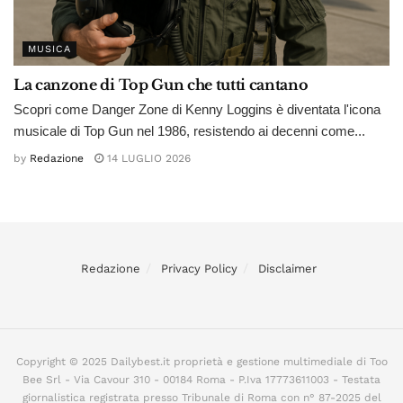
MUSICA
La canzone di Top Gun che tutti cantano
Scopri come Danger Zone di Kenny Loggins è diventata l'icona
musicale di Top Gun nel 1986, resistendo ai decenni come...
by
Redazione
14 LUGLIO 2026
Redazione
Privacy Policy
Disclaimer
Copyright © 2025 Dailybest.it proprietà e gestione multimediale di Too
Bee Srl - Via Cavour 310 - 00184 Roma - P.Iva 17773611003 - Testata
giornalistica registrata presso Tribunale di Roma con n° 87-2025 del