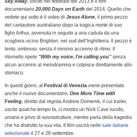
Sky Away
, uscito nel febbraio del 2013 e il film
documentario
20,000 Days on Earth
del 2014. Quello che
vedete qui sotto è il video di
Jesus Alone
, il primo pezzo
del cantautore australiano dopo la tragica morte di suo
figlio Arthur, avvenuta in seguito a una caduta da una
scogliera vicino Brighton, nel sud dell’Inghilterra. Il pezzo è
lento, ombroso, senza il minimo accenno di ritmo. Il
ritornello ripete
“With my voice, I’m calling you”
senza
alcun accenno al melodramma e colpisce direttamente allo
stomaco.
In questi giorni, al
Festival di Venezia
viene presentato
anche il nuovo documentario,
One More Time with
Feeling
, diretto dal regista Andrew Domenik, il cui trailer,
uscito qualche tempo fa, ci mostra un Nick Cave lucido,
umano e privo di sovrastrutture, mentre parla della tragedia
che ha distrutto la sua vita. Il film uscirà nelle
sale italiane
selezionate
il 27 e 28 settembre.