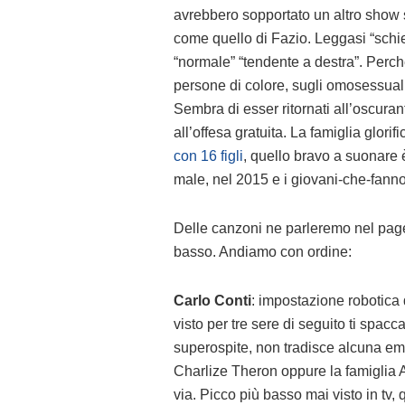
avrebbero sopportato un altro show s
come quello di Fazio. Leggasi “schie
“normale” “tendente a destra”. Perché
persone di colore, sugli omosessuali,
Sembra di esser ritornati all’oscurant
all’offesa gratuita. La famiglia glori
con 16 figli
, quello bravo a suonare è
male, nel 2015 e i giovani-che-fanno
Delle canzoni ne parleremo nel pagel
basso. Andiamo con ordine:
Carlo Conti
: impostazione robotica
visto per tre sere di seguito ti spac
superospite, non tradisce alcuna em
Charlize Theron oppure la famiglia A
via. Picco più basso mai visto in tv, 