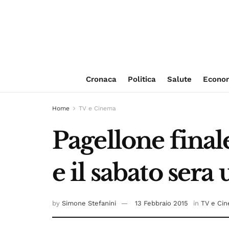
Cronaca
Politica
Salute
Econo
Home
TV e Cinema
Pagellone final
e il sabato sera
by
Simone Stefanini
13 Febbraio 2015
in
TV e Ci