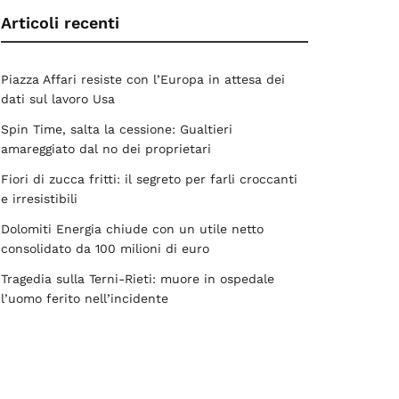
Articoli recenti
Piazza Affari resiste con l’Europa in attesa dei
dati sul lavoro Usa
Spin Time, salta la cessione: Gualtieri
amareggiato dal no dei proprietari
Fiori di zucca fritti: il segreto per farli croccanti
e irresistibili
Dolomiti Energia chiude con un utile netto
consolidato da 100 milioni di euro
Tragedia sulla Terni-Rieti: muore in ospedale
l’uomo ferito nell’incidente