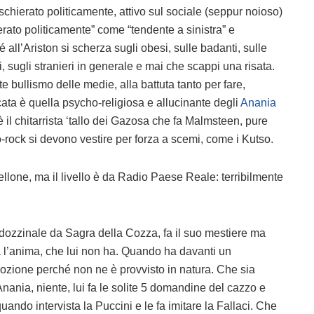
chierato politicamente, attivo sul sociale (seppur noioso)
rato politicamente” come “tendente a sinistra” e
 all’Ariston si scherza sugli obesi, sulle badanti, sulle
 sugli stranieri in generale e mai che scappi una risata.
e bullismo delle medie, alla battuta tanto per fare,
ficata è quella psycho-religiosa e allucinante degli
Anania
 il chitarrista ‘tallo dei Gazosa che fa Malmsteen, pure
-rock si devono vestire per forza a scemi, come i Kutso.
lone, ma il livello è da Radio Paese Reale: terribilmente
 dozzinale da Sagra della Cozza, fa il suo mestiere ma
ca l’anima, che lui non ha. Quando ha davanti un
ozione perché non ne è provvisto in natura. Che sia
nania, niente, lui fa le solite 5 domandine del cazzo e
quando intervista la Puccini e le fa imitare la Fallaci. Che