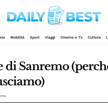
mia
Mobilità
Sport
Viaggi
Cinema e Tv
Cultura
L
e di Sanremo (perché
 usciamo)
nema