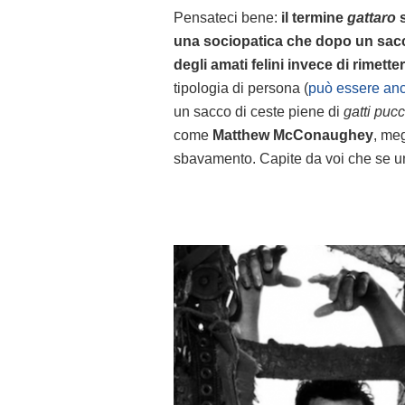
Pensateci bene:
il termine
gattaro
s
una sociopatica che dopo un sacco
degli amati felini invece di rimette
tipologia di persona (
può essere an
un sacco di ceste piene di
gatti pucc
come
Matthew McConaughey
, meg
sbavamento. Capite da voi che se uni