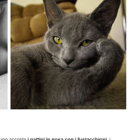
lcuno accosta
i gattini in posa con i fustacchioni
, i